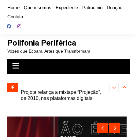
Ir
Home
Quem somos
Expediente
Patrocínio
Doação
para
Contato
o
conteúdo
Polifonia Periférica
Vozes que Ecoam, Artes que Transformam
” e abre
Projota relança a mixtape “Projeção”,
Farofa Carioca
k autoral,
de 2010, nas plataformas digitais
duplo e faz s
Seu Jorge no 