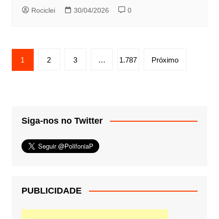
Rociclei
30/04/2026
0
Paginação
1
2
3
…
1.787
Próximo
de
posts
Siga-nos no Twitter
PUBLICIDADE