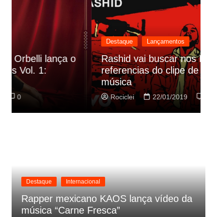
Destaque
Lançamentos
Rashid vai buscar nos HQs as
referencias do clipe de sua nova
C
música
p
Rociclei
22/01/2019
0
Destaque
Internacional
Rapper mexicano KAOS lança vídeo da
música “Carne Fresca”