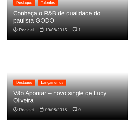
Destaque
Talentos
Conheça o R&B de qualidade do
paulista GODO
Rociclei
10/08/2015
1
Destaque
Lançamentos
Vão Apontar – novo single de Lucy
Oliveira
Rociclei
09/08/2015
0