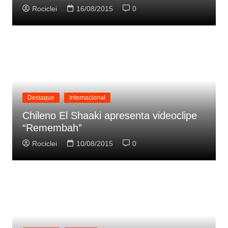
Rociclei
16/08/2015
0
Destaque
Internacional
Chileno El Shaaki apresenta videoclipe
“Remembah”
Rociclei
10/08/2015
0