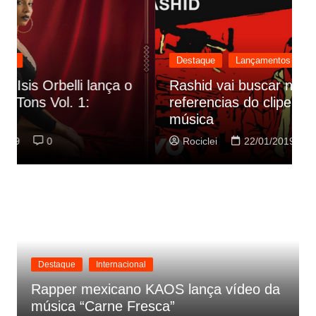
Destaque
Lançamentos
Rashid vai buscar nos HQs as
referencias do clipe de sua nova
C
música
p
Rociclei
22/01/2019
0
Destaque
Internacional
Rapper mexicano KAOS lança vídeo da
música “Carne Fresca”