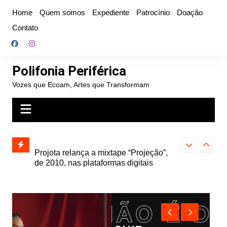
Ir
Home
Quem somos
Expediente
Patrocínio
Doação
para
Contato
o
conteúdo
Polifonia Periférica
Vozes que Ecoam, Artes que Transformam
” e abre
Projota relança a mixtape “Projeção”,
Farofa Carioca
k autoral,
de 2010, nas plataformas digitais
duplo e faz s
Seu Jorge no 