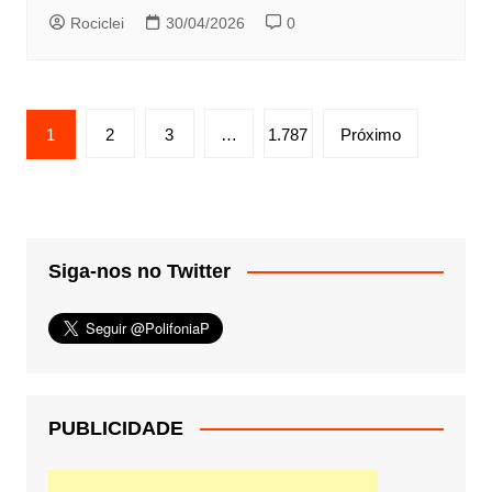
Rociclei
30/04/2026
0
Paginação
1
2
3
…
1.787
Próximo
de
posts
Siga-nos no Twitter
PUBLICIDADE