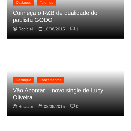
Destaque
Talentos
Conheça o R&B de qualidade do
paulista GODO
Rociclei
10/08/2015
1
Destaque
Lançamentos
Vão Apontar – novo single de Lucy
Oliveira
Rociclei
09/08/2015
0