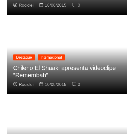
Rociclei
16/08/2015
0
Destaque
Internacional
Chileno El Shaaki apresenta videoclipe
“Remembah”
Rociclei
10/08/2015
0