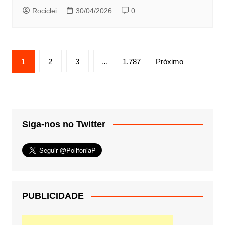
Rociclei
30/04/2026
0
Paginação
1
2
3
…
1.787
Próximo
de
posts
Siga-nos no Twitter
PUBLICIDADE