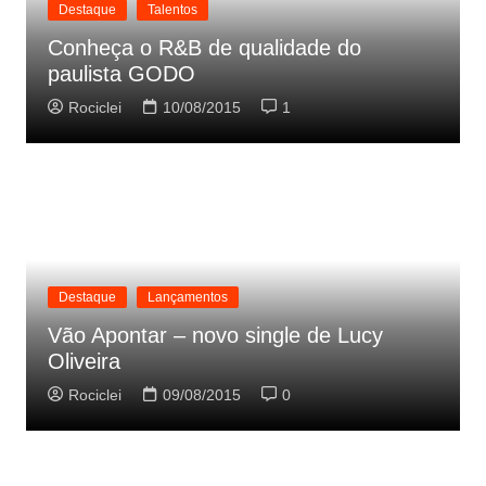
Destaque
Talentos
Conheça o R&B de qualidade do
paulista GODO
Rociclei
10/08/2015
1
Destaque
Lançamentos
Vão Apontar – novo single de Lucy
Oliveira
Rociclei
09/08/2015
0