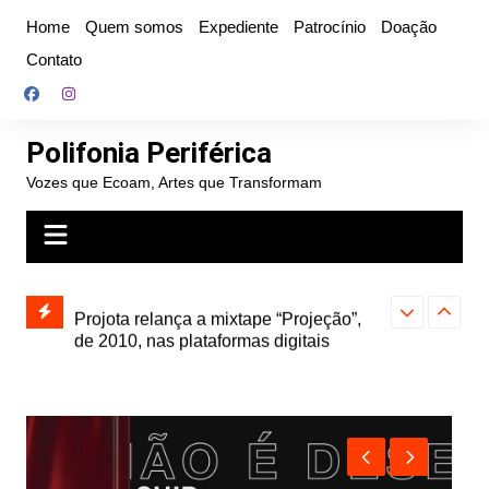
Ir
Home
Quem somos
Expediente
Patrocínio
Doação
para
Contato
o
conteúdo
Polifonia Periférica
Vozes que Ecoam, Artes que Transformam
” e abre
Projota relança a mixtape “Projeção”,
Farofa Carioca
k autoral,
de 2010, nas plataformas digitais
duplo e faz s
Seu Jorge no 