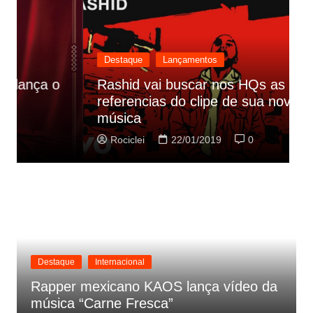
Destaque
Lançamentos
Rashid vai buscar nos HQs as
referencias do clipe de sua nova
C
música
p
Rociclei
22/01/2019
0
Destaque
Internacional
Rapper mexicano KAOS lança vídeo da
música “Carne Fresca”