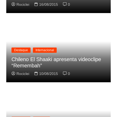
Rociclei
16/08/2015
0
Destaque
Internacional
Chileno El Shaaki apresenta videoclipe
“Remembah”
Rociclei
10/08/2015
0