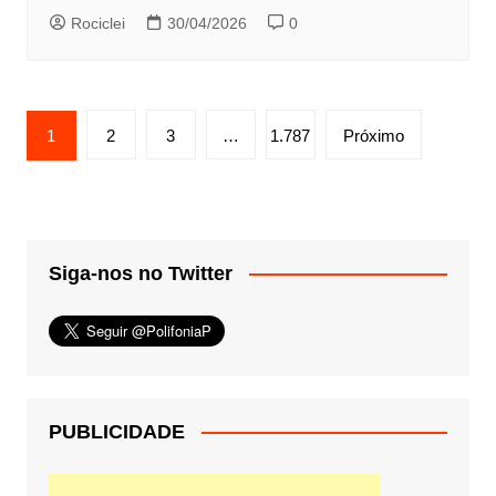
Rociclei
30/04/2026
0
Paginação
1
2
3
…
1.787
Próximo
de
posts
Siga-nos no Twitter
PUBLICIDADE