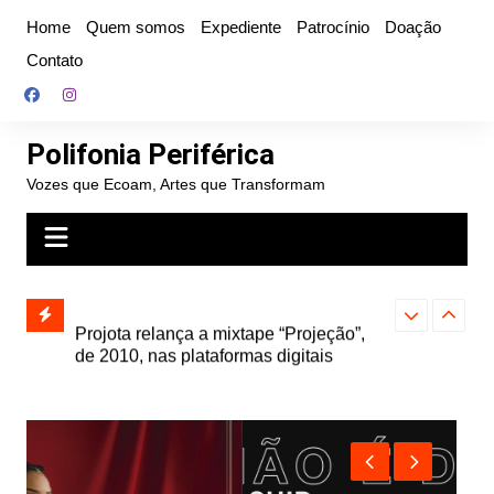
Ir
Home
Quem somos
Expediente
Patrocínio
Doação
para
Contato
o
conteúdo
Polifonia Periférica
Vozes que Ecoam, Artes que Transformam
” e abre
Projota relança a mixtape “Projeção”,
Farofa Carioca
k autoral,
de 2010, nas plataformas digitais
duplo e faz s
Seu Jorge no 