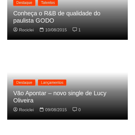
Destaque
Talentos
Conheça o R&B de qualidade do
paulista GODO
Rociclei
10/08/2015
1
Destaque
Lançamentos
Vão Apontar – novo single de Lucy
Oliveira
Rociclei
09/08/2015
0