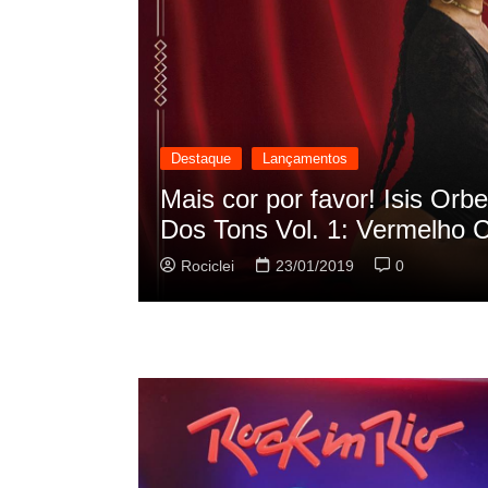
Destaque
Lançamentos
cilação
Rashid vai buscar nos HQs a
sua nova música
Rociclei
22/01/2019
0