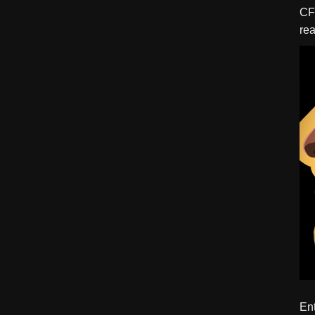
CFBTM 1 – 
rea
ído
Ent