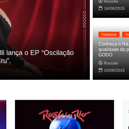
Rociclei
16/08/2015
Destaque
Ta
Destaque
La
Conheça o R&
qualidade do p
s referencias do clipe de
Cynthia Lu
GODO
Baleiro
Rociclei
Rociclei
10/08/2015
2