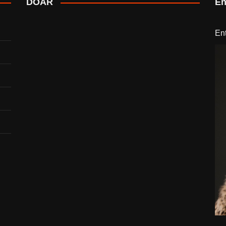
DOAR
En
En