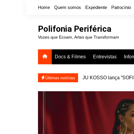
Ir
Home
Quem somos
Expediente
Patrocínio
para
o
conteúdo
Polifonia Periférica
Vozes que Ecoam, Artes que Transformam
Docs & Filmes
Entrevistas
Info
JU KOSSO lança “SOFISA
reapresentar
Projota relança a mixtap
Últimas notícias