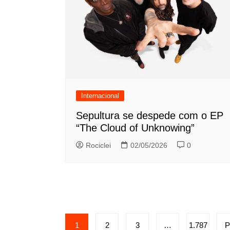
Internacional
Sepultura se despede com o EP
“The Cloud of Unknowing”
Rociclei
02/05/2026
0
Paginação
1
2
3
…
1.787
P