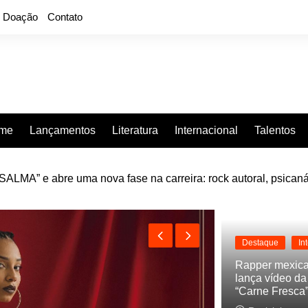
Doação
Contato
rme
Lançamentos
Literatura
Internacional
Talentos
LMA” e abre uma nova fase na carreira: rock autoral, psicaná
e “Projeção”, de 2010, nas plataformas digitais
Destaque
In
Rapper mexic
lança vídeo d
“Carne Fresca