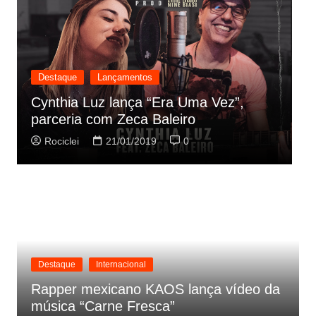
Destaque
Lançamentos
D
Cynthia Luz lança “Era Uma Vez”,
O
parceria com Zeca Baleiro
t
Rociclei
21/01/2019
0
Destaque
Internacional
Rapper mexicano KAOS lança vídeo da
música “Carne Fresca”