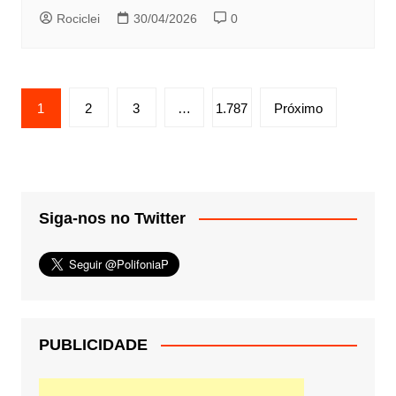
Rociclei
30/04/2026
0
Paginação
1
2
3
…
1.787
Próximo
de
posts
Siga-nos no Twitter
PUBLICIDADE