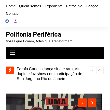
Ir
Home
Quem somos
Expediente
Patrocínio
Doação
para
Contato
o
conteúdo
Polifonia Periférica
Vozes que Ecoam, Artes que Transformam
ojeção”,
Farofa Carioca lança single raro, Vinil
Hitmia: pop r
ais
duplo e faz show com participação de
rótulos e bus
Seu Jorge no Rio de Janeiro