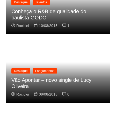
Destaque
Talentos
Conheça o R&B de qualidade do
paulista GODO
Rociclei
10/08/2015
1
Destaque
Lançamentos
Vão Apontar – novo single de Lucy
Oliveira
Rociclei
09/08/2015
0