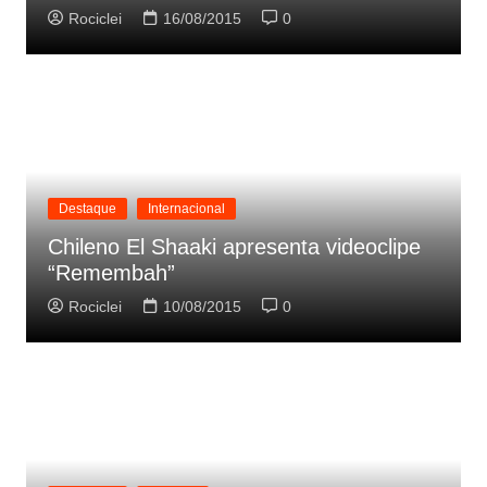
Rociclei
16/08/2015
0
Destaque
Internacional
Chileno El Shaaki apresenta videoclipe
“Remembah”
Rociclei
10/08/2015
0