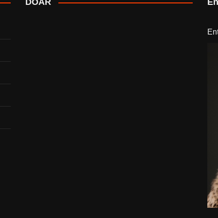
DOAR
En
En