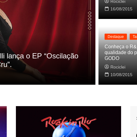
Rociclei
16/08/2015
Destaque
Ta
Destaque
Lan
Conheça o R&
qualidade do p
lli lança o EP “Oscilação
Rashid vai
GODO
ru”.
sua nova 
Rociclei
Rociclei
10/08/2015
2