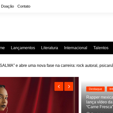
Doação
Contato
rme
Lançamentos
Literatura
Internacional
Talentos
LMA” e abre uma nova fase na carreira: rock autoral, psicaná
Destaque
In
Rapper mexic
lança vídeo d
“Carne Fresca