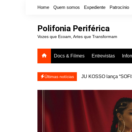
Ir
Home
Quem somos
Expediente
Patrocínio
para
o
conteúdo
Polifonia Periférica
Vozes que Ecoam, Artes que Transformam
Docs & Filmes
Entrevistas
Info
 para existir
JU KOSSO lança “SOFISA
Últimas notícias
reapresentar