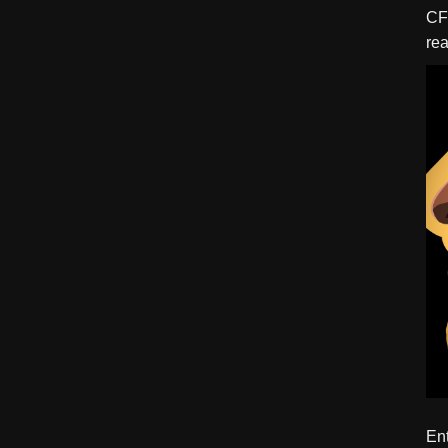
CFBTM 1 – 
rea
ído
Ent