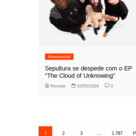
Internacional
Sepultura se despede com o EP
“The Cloud of Unknowing”
Rociclei
02/05/2026
0
Paginação
1
2
3
…
1.787
P