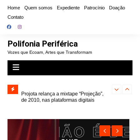
Ir
Home
Quem somos
Expediente
Patrocínio
Doação
para
Contato
o
conteúdo
Polifonia Periférica
Vozes que Ecoam, Artes que Transformam
” e abre
Projota relança a mixtape “Projeção”,
Farofa Carioca
k autoral,
de 2010, nas plataformas digitais
duplo e faz s
Seu Jorge no 