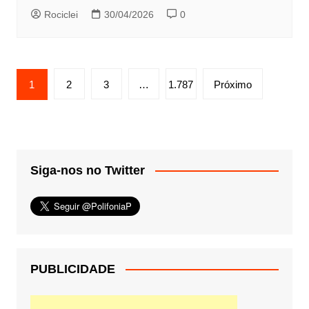
Rociclei
30/04/2026
0
Paginação
1
2
3
…
1.787
Próximo
de
posts
Siga-nos no Twitter
PUBLICIDADE