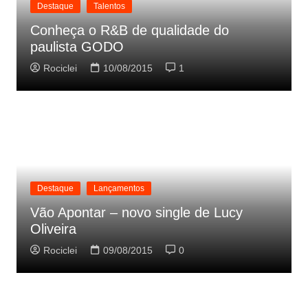
Destaque
Talentos
Conheça o R&B de qualidade do
paulista GODO
Rociclei
10/08/2015
1
Destaque
Lançamentos
Vão Apontar – novo single de Lucy
Oliveira
Rociclei
09/08/2015
0