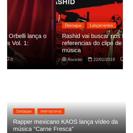
Destaque
Lançamentos
Rashid vai buscar nos HQs as
referencias do clipe de sua nova
C
música
p
Rociclei
22/01/2019
0
Destaque
Internacional
Rapper mexicano KAOS lança vídeo da
música “Carne Fresca”