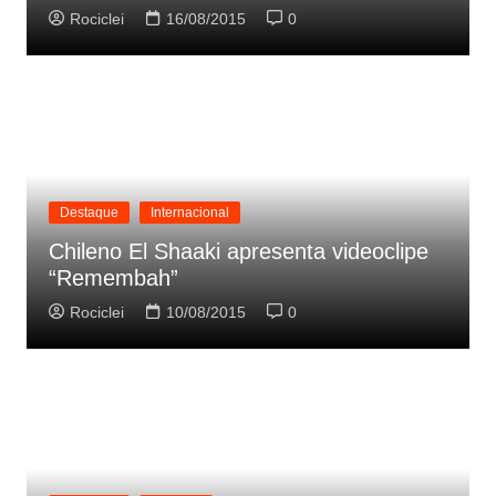
Rociclei
16/08/2015
0
Destaque
Internacional
Chileno El Shaaki apresenta videoclipe
“Remembah”
Rociclei
10/08/2015
0