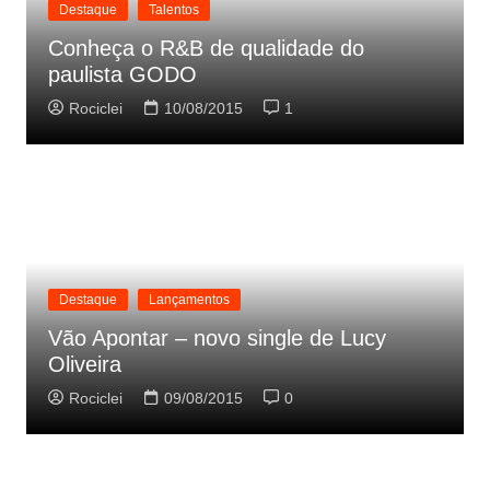
Destaque
Talentos
Conheça o R&B de qualidade do
paulista GODO
Rociclei
10/08/2015
1
Destaque
Lançamentos
Vão Apontar – novo single de Lucy
Oliveira
Rociclei
09/08/2015
0