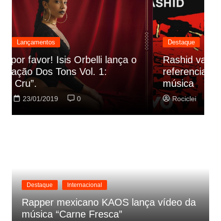
Destaque
Lançamentos
Rashid vai buscar nos HQs as
referencias do clipe de sua nova
C
música
p
Rociclei
22/01/2019
0
Destaque
Internacional
Rapper mexicano KAOS lança vídeo da
música “Carne Fresca”