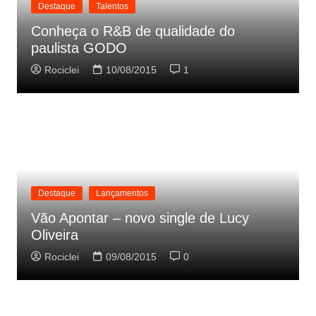
Destaque
Talentos
Conheça o R&B de qualidade do
paulista GODO
Rociclei
10/08/2015
1
Destaque
Lançamentos
Vão Apontar – novo single de Lucy
Oliveira
Rociclei
09/08/2015
0