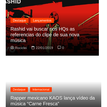
Destaque
Lançamentos
Rashid vai buscar nos HQs as
referencias do clipe de sua nova
C
música
p
Rociclei
22/01/2019
0
Destaque
Internacional
Rapper mexicano KAOS lança vídeo da
música “Carne Fresca”