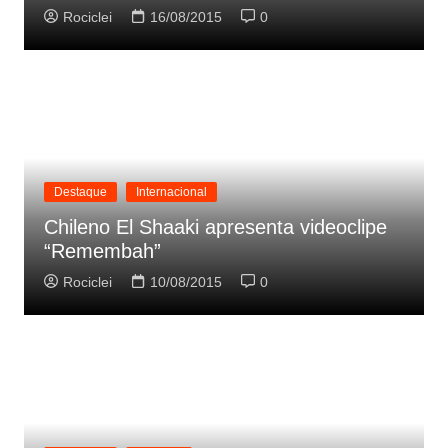
Rociclei
16/08/2015
0
Destaque
Internacional
Chileno El Shaaki apresenta videoclipe
“Remembah”
Rociclei
10/08/2015
0