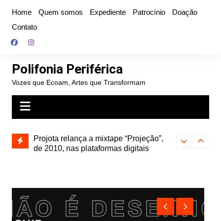
Ir
Home
Quem somos
Expediente
Patrocínio
Doação
para
Contato
o
conteúdo
Polifonia Periférica
Vozes que Ecoam, Artes que Transformam
” e abre
Projota relança a mixtape “Projeção”,
Farofa Carioca
k autoral,
de 2010, nas plataformas digitais
duplo e faz s
Seu Jorge no 