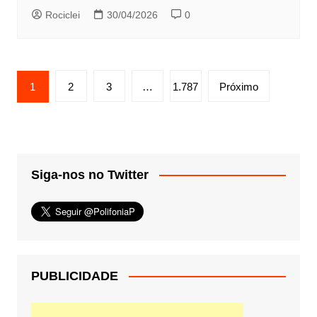
Rociclei
30/04/2026
0
Paginação
1
2
3
…
1.787
Próximo
de
posts
Siga-nos no Twitter
PUBLICIDADE