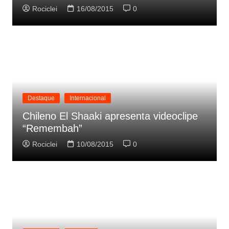
Rociclei
16/08/2015
0
Destaque
Internacional
Chileno El Shaaki apresenta videoclipe
“Remembah”
Rociclei
10/08/2015
0