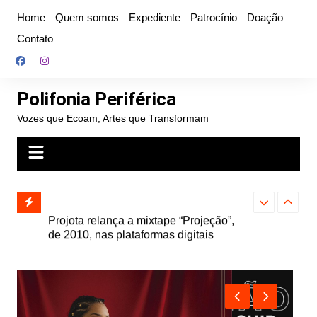
Ir
Home
Quem somos
Expediente
Patrocínio
Doação
para
Contato
o
conteúdo
Polifonia Periférica
Vozes que Ecoam, Artes que Transformam
” e abre
Projota relança a mixtape “Projeção”,
Farofa Carioca
k autoral,
de 2010, nas plataformas digitais
duplo e faz s
Seu Jorge no 