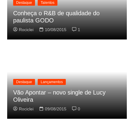
Destaque
Talentos
Conheça o R&B de qualidade do
paulista GODO
Rociclei
10/08/2015
1
Destaque
Lançamentos
Vão Apontar – novo single de Lucy
Oliveira
Rociclei
09/08/2015
0