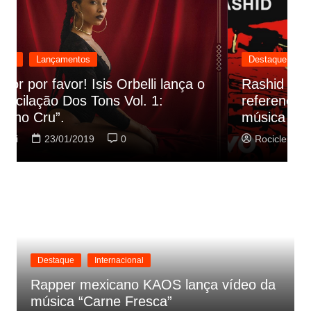
Destaque
Lançamentos
Rashid vai buscar nos HQs as
referencias do clipe de sua nova
C
música
p
Rociclei
22/01/2019
0
Destaque
Internacional
Rapper mexicano KAOS lança vídeo da
música “Carne Fresca”