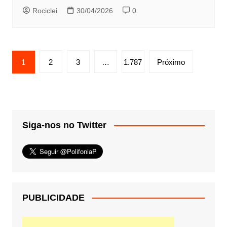
Rociclei
30/04/2026
0
Paginação
1
2
3
…
1.787
Próximo
de
posts
Siga-nos no Twitter
PUBLICIDADE