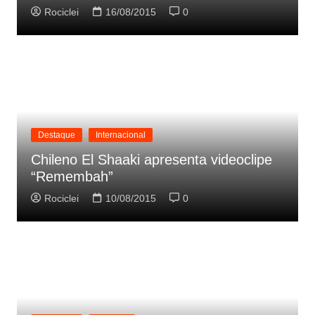
Rociclei
16/08/2015
0
Destaque
Internacional
Chileno El Shaaki apresenta videoclipe
“Remembah”
Rociclei
10/08/2015
0