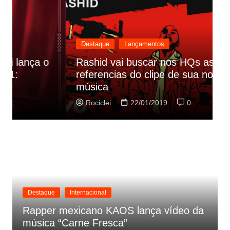
Destaque
Lançamentos
Rashid vai buscar nos HQs as
referencias do clipe de sua nova
C
música
p
Rociclei
22/01/2019
0
Destaque
Internacional
Rapper mexicano KAOS lança vídeo da
música “Carne Fresca”