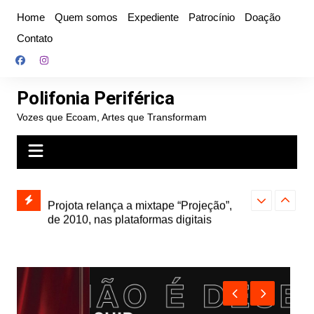
Ir
Home
Quem somos
Expediente
Patrocínio
Doação
para
Contato
o
conteúdo
Polifonia Periférica
Vozes que Ecoam, Artes que Transformam
” e abre
Projota relança a mixtape “Projeção”,
Farofa Carioca
k autoral,
de 2010, nas plataformas digitais
duplo e faz s
Seu Jorge no 