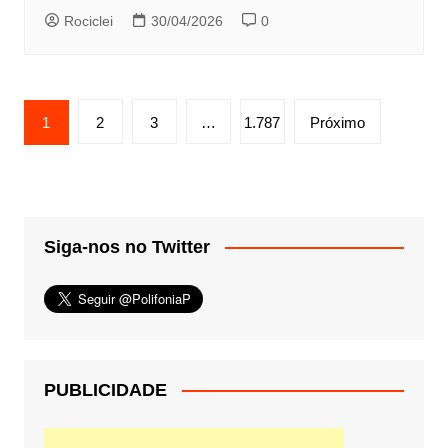
Rociclei
30/04/2026
0
Paginação
1
2
3
…
1.787
Próximo
de
posts
Siga-nos no Twitter
PUBLICIDADE