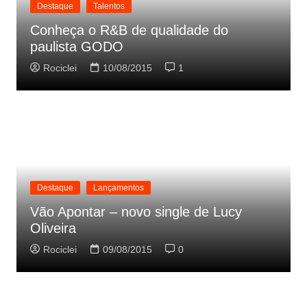
Destaque
Talentos
Conheça o R&B de qualidade do
paulista GODO
Rociclei
10/08/2015
1
Destaque
Lançamentos
Vão Apontar – novo single de Lucy
Oliveira
Rociclei
09/08/2015
0