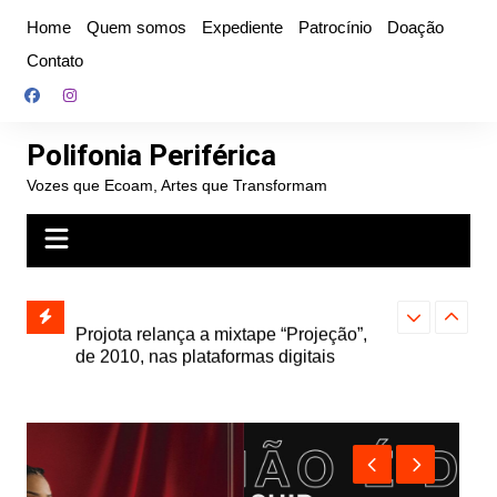
Ir
Home
Quem somos
Expediente
Patrocínio
Doação
para
Contato
o
conteúdo
Polifonia Periférica
Vozes que Ecoam, Artes que Transformam
” e abre
Projota relança a mixtape “Projeção”,
Farofa Carioca
k autoral,
de 2010, nas plataformas digitais
duplo e faz s
Seu Jorge no 