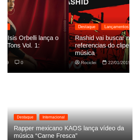
Destaque
Lançamentos
Rashid vai buscar nos HQs as
referencias do clipe de sua nova
C
música
p
Rociclei
22/01/2019
0
Destaque
Internacional
Rapper mexicano KAOS lança vídeo da
música “Carne Fresca”