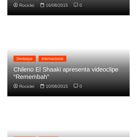
Rociclei
16/08/2015
0
Destaque
Internacional
Chileno El Shaaki apresenta videoclipe
“Remembah”
Rociclei
10/08/2015
0