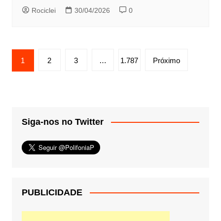
Rociclei
30/04/2026
0
Paginação
1
2
3
…
1.787
Próximo
de
posts
Siga-nos no Twitter
PUBLICIDADE