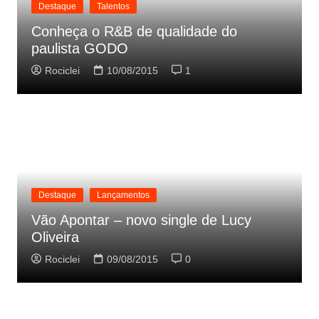
Destaque
Talentos
Conheça o R&B de qualidade do
paulista GODO
Rociclei
10/08/2015
1
Destaque
Lançamentos
Vão Apontar – novo single de Lucy
Oliveira
Rociclei
09/08/2015
0