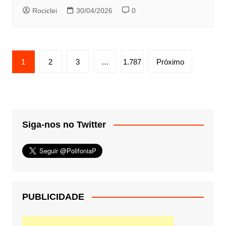
Rociclei
30/04/2026
0
Paginação
1
2
3
…
1.787
Próximo
de
posts
Siga-nos no Twitter
PUBLICIDADE