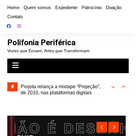
Ir
Home
Quem somos
Expediente
Patrocínio
Doação
para
Contato
o
conteúdo
Polifonia Periférica
Vozes que Ecoam, Artes que Transformam
” e abre
Projota relança a mixtape “Projeção”,
Farofa Carioca
k autoral,
de 2010, nas plataformas digitais
duplo e faz s
Seu Jorge no 