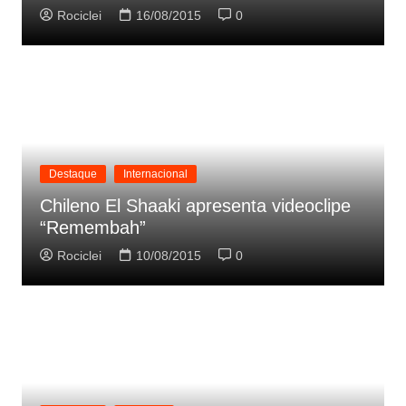
Rociclei
16/08/2015
0
Destaque
Internacional
Chileno El Shaaki apresenta videoclipe
“Remembah”
Rociclei
10/08/2015
0