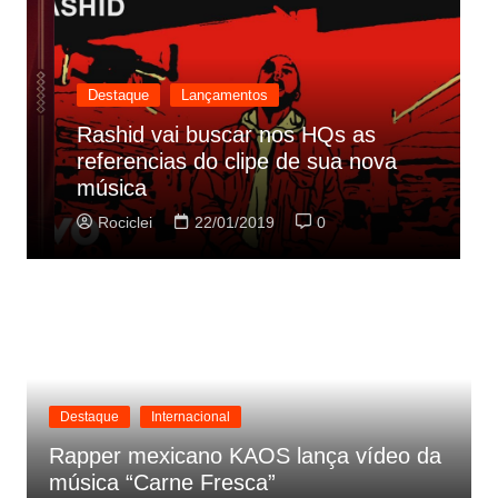
Destaque
Lançamentos
Rashid vai buscar nos HQs as
referencias do clipe de sua nova
C
música
p
Rociclei
22/01/2019
0
Destaque
Internacional
Rapper mexicano KAOS lança vídeo da
música “Carne Fresca”