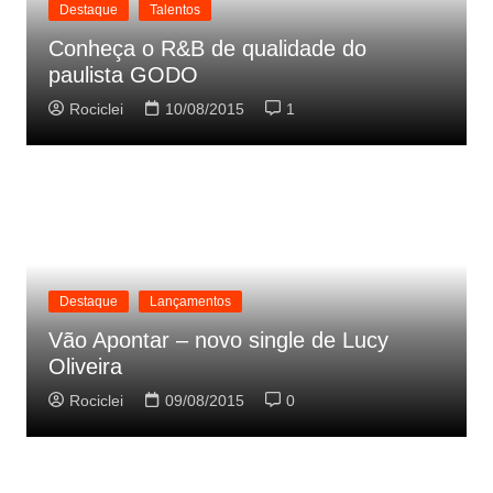
Destaque
Talentos
Conheça o R&B de qualidade do
paulista GODO
Rociclei
10/08/2015
1
Destaque
Lançamentos
Vão Apontar – novo single de Lucy
Oliveira
Rociclei
09/08/2015
0