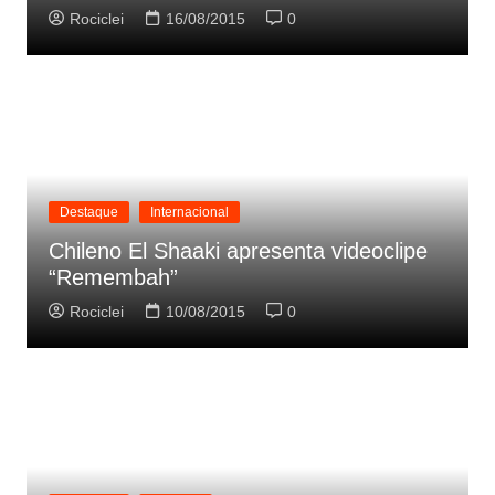
Rociclei
16/08/2015
0
Destaque
Internacional
Chileno El Shaaki apresenta videoclipe
“Remembah”
Rociclei
10/08/2015
0