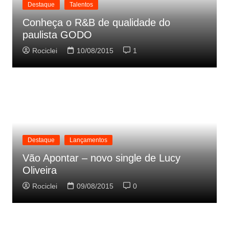
Destaque
Talentos
Conheça o R&B de qualidade do
paulista GODO
Rociclei
10/08/2015
1
Destaque
Lançamentos
Vão Apontar – novo single de Lucy
Oliveira
Rociclei
09/08/2015
0