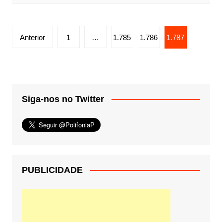
Paginação
Anterior
1
…
1.785
1.786
1.787
de
posts
Siga-nos no Twitter
PUBLICIDADE