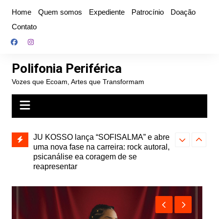
Ir
Home
Quem somos
Expediente
Patrocínio
Doação
para
Contato
o
conteúdo
Polifonia Periférica
Vozes que Ecoam, Artes que Transformam
” e abre
Projota relança a mixtape “Projeção”,
Farofa Carioca
k autoral,
de 2010, nas plataformas digitais
duplo e faz s
Seu Jorge no 