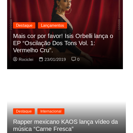
Destaque
Lançamentos
Rashid vai buscar nos HQs as
referencias do clipe de sua nova
C
música
p
Rociclei
22/01/2019
0
Destaque
Internacional
Rapper mexicano KAOS lança vídeo da
música “Carne Fresca”