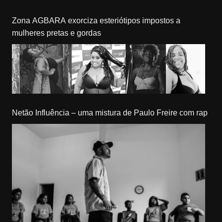
Zona AGBARA exorciza esteriótipos impostos a
mulheres pretas e gordas
Netão Influência – uma mistura de Paulo Freire com rap