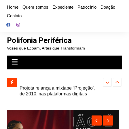
Ir
Home
Quem somos
Expediente
Patrocínio
Doação
para
Contato
o
conteúdo
Polifonia Periférica
Vozes que Ecoam, Artes que Transformam
” e abre
Projota relança a mixtape “Projeção”,
Farofa Carioca
k autoral,
de 2010, nas plataformas digitais
duplo e faz s
Seu Jorge no 