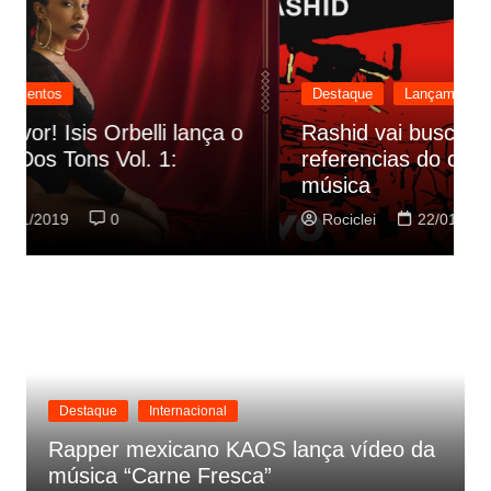
Destaque
Lançamentos
Rashid vai buscar nos HQs as
referencias do clipe de sua nova
C
música
p
Rociclei
22/01/2019
0
Destaque
Internacional
Rapper mexicano KAOS lança vídeo da
música “Carne Fresca”