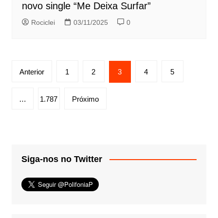
novo single “Me Deixa Surfar”
Rociclei
03/11/2025
0
Paginação
Anterior
1
2
3
4
5
de
posts
…
1.787
Próximo
Siga-nos no Twitter