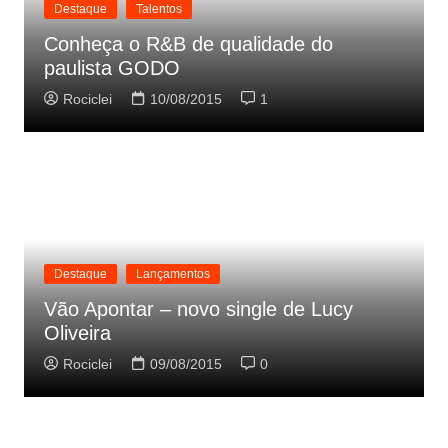
Destaque
Talentos
Conheça o R&B de qualidade do
paulista GODO
Rociclei
10/08/2015
1
Destaque
Lançamentos
Vão Apontar – novo single de Lucy
Oliveira
Rociclei
09/08/2015
0