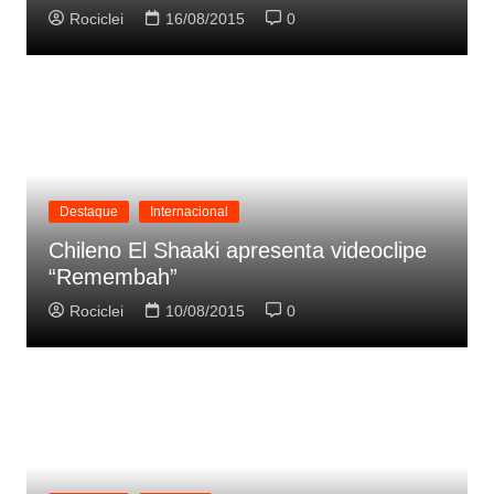
Rociclei
16/08/2015
0
Destaque
Internacional
Chileno El Shaaki apresenta videoclipe
“Remembah”
Rociclei
10/08/2015
0