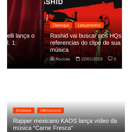
Destaque
Lançamentos
Rashid vai buscar nos HQs as
referencias do clipe de sua nova
C
música
p
Rociclei
22/01/2019
0
Destaque
Internacional
Rapper mexicano KAOS lança vídeo da
música “Carne Fresca”