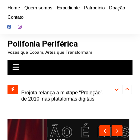
Ir
Home
Quem somos
Expediente
Patrocínio
Doação
para
Contato
o
conteúdo
Polifonia Periférica
Vozes que Ecoam, Artes que Transformam
” e abre
Projota relança a mixtape “Projeção”,
Farofa Carioca
k autoral,
de 2010, nas plataformas digitais
duplo e faz s
Seu Jorge no 