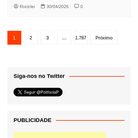
Rociclei
30/04/2026
0
Paginação
1
2
3
…
1.787
Próximo
de
posts
Siga-nos no Twitter
PUBLICIDADE