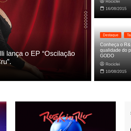
Rociclei
16/08/2015
Destaque
Ta
Destaque
La
Conheça o R&
qualidade do p
s referencias do clipe de
Cynthia Lu
GODO
Baleiro
Rociclei
Rociclei
10/08/2015
2