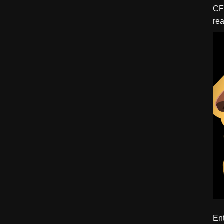
CFBTM 1 – 
rea
ído
Ent