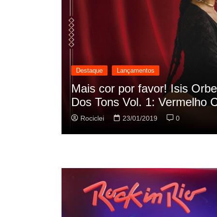
Destaque
Lançamentos
cilação
Rashid vai buscar nos HQs a
sua nova música
Rociclei
22/01/2019
0