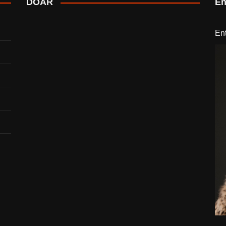
DOAR
En
En