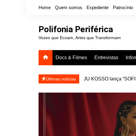
Ir
Home
Quem somos
Expediente
Patrocínio
para
o
conteúdo
Polifonia Periférica
Vozes que Ecoam, Artes que Transformam
Docs & Filmes
Entrevistas
Info
JU KOSSO lança “SOFISA
reapresentar
Projota relança a mixtap
Últimas notícias