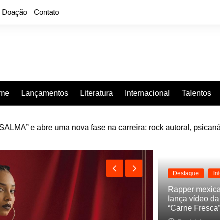
Doação
Contato
rme
Lançamentos
Literatura
Internacional
Talentos
LMA” e abre uma nova fase na carreira: rock autoral, psicaná
e “Projeção”, de 2010, nas plataformas digitais
Destaque
In
Rapper mexic
lança vídeo d
“Carne Fresca