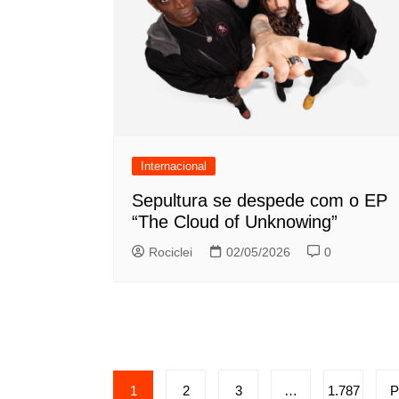
Internacional
Sepultura se despede com o EP
“The Cloud of Unknowing”
Rociclei
02/05/2026
0
Paginação
1
2
3
…
1.787
P