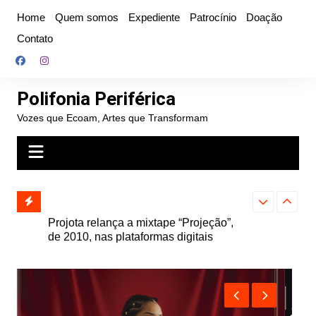
Ir
Home
Quem somos
Expediente
Patrocínio
Doação
para
Contato
o
conteúdo
Polifonia Periférica
Vozes que Ecoam, Artes que Transformam
” e abre
Projota relança a mixtape “Projeção”,
Farofa Carioca
k autoral,
de 2010, nas plataformas digitais
duplo e faz s
Seu Jorge no 