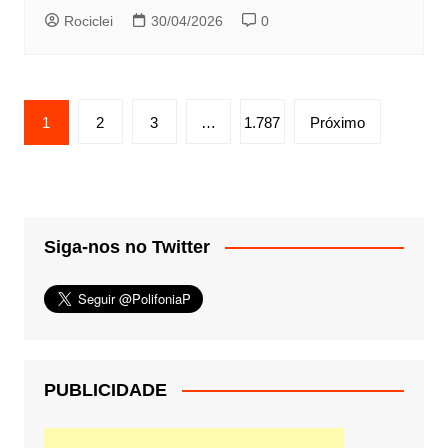
Rociclei
30/04/2026
0
Paginação
1
2
3
…
1.787
Próximo
de
posts
Siga-nos no Twitter
PUBLICIDADE