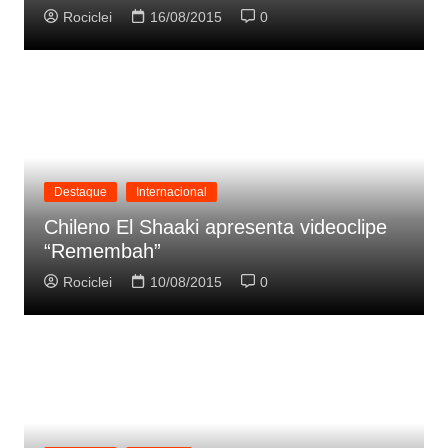
Rociclei
16/08/2015
0
Destaque
Internacional
Chileno El Shaaki apresenta videoclipe
“Remembah”
Rociclei
10/08/2015
0