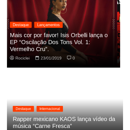
Destaque
Lançamentos
Rashid vai buscar nos HQs as
referencias do clipe de sua nova
C
música
p
Rociclei
22/01/2019
0
Destaque
Internacional
Rapper mexicano KAOS lança vídeo da
música “Carne Fresca”