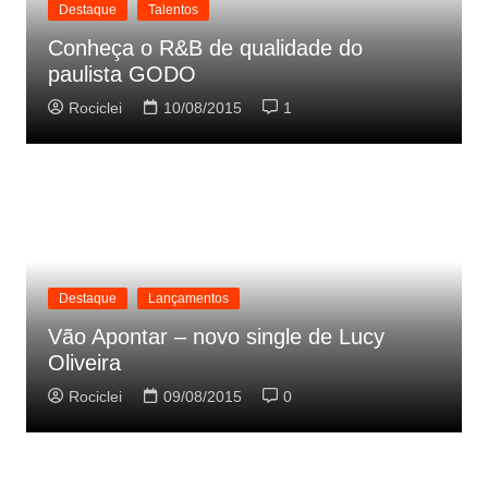
Destaque
Talentos
Conheça o R&B de qualidade do
paulista GODO
Rociclei
10/08/2015
1
Destaque
Lançamentos
Vão Apontar – novo single de Lucy
Oliveira
Rociclei
09/08/2015
0