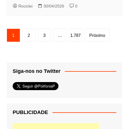
Rociclei
30/04/2026
0
Paginação
1
2
3
…
1.787
Próximo
de
posts
Siga-nos no Twitter
PUBLICIDADE