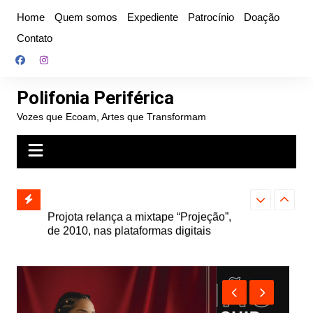
Ir
Home
Quem somos
Expediente
Patrocínio
Doação
para
Contato
o
conteúdo
Polifonia Periférica
Vozes que Ecoam, Artes que Transformam
” e abre
Projota relança a mixtape “Projeção”,
Farofa Carioca
k autoral,
de 2010, nas plataformas digitais
duplo e faz s
Seu Jorge no 