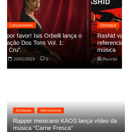
Destaque
Lançamentos
Rashid vai buscar nos HQs as
referencias do clipe de sua nova
C
música
p
Rociclei
22/01/2019
0
Destaque
Internacional
Rapper mexicano KAOS lança vídeo da
música “Carne Fresca”