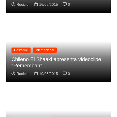
Rociclei
16/08/2015
0
Destaque
Internacional
Chileno El Shaaki apresenta videoclipe
“Remembah”
Rociclei
10/08/2015
0