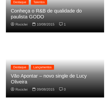
Destaque
Talentos
Conheça o R&B de qualidade do
paulista GODO
Rociclei
10/08/2015
1
Destaque
Lançamentos
Vão Apontar – novo single de Lucy
Oliveira
Rociclei
09/08/2015
0