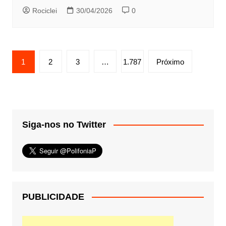
Rociclei
30/04/2026
0
Paginação
1
2
3
…
1.787
Próximo
de
posts
Siga-nos no Twitter
PUBLICIDADE