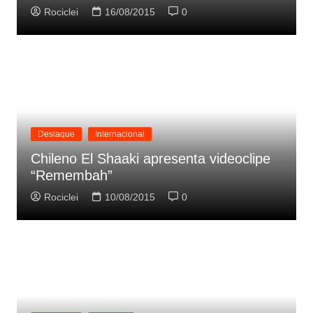
Rociclei
16/08/2015
0
Destaque
Internacional
Chileno El Shaaki apresenta videoclipe
“Remembah”
Rociclei
10/08/2015
0