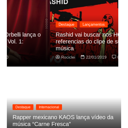
Destaque
Lançamentos
Rashid vai buscar nos HQs as
referencias do clipe de sua nova
C
música
p
Rociclei
22/01/2019
0
Destaque
Internacional
Rapper mexicano KAOS lança vídeo da
música “Carne Fresca”