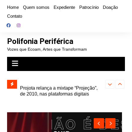
Ir
Home
Quem somos
Expediente
Patrocínio
Doação
para
Contato
o
conteúdo
Polifonia Periférica
Vozes que Ecoam, Artes que Transformam
” e abre
Projota relança a mixtape “Projeção”,
Farofa Carioca
k autoral,
de 2010, nas plataformas digitais
duplo e faz s
Seu Jorge no 