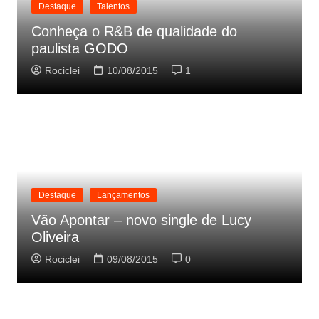
Destaque
Talentos
Conheça o R&B de qualidade do
paulista GODO
Rociclei
10/08/2015
1
Destaque
Lançamentos
Vão Apontar – novo single de Lucy
Oliveira
Rociclei
09/08/2015
0