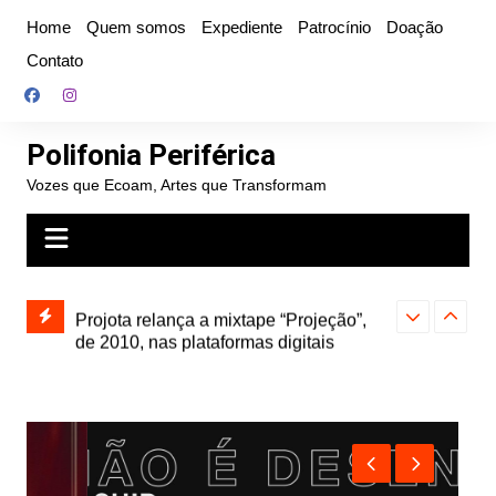
Ir
Home
Quem somos
Expediente
Patrocínio
Doação
para
Contato
o
conteúdo
Polifonia Periférica
Vozes que Ecoam, Artes que Transformam
” e abre
Projota relança a mixtape “Projeção”,
Farofa Carioca
k autoral,
de 2010, nas plataformas digitais
duplo e faz s
Seu Jorge no 