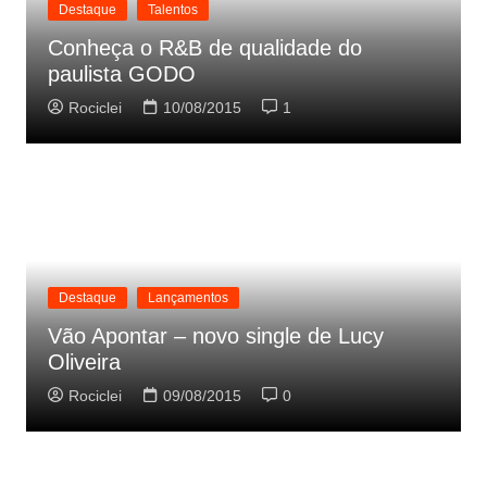
Destaque
Talentos
Conheça o R&B de qualidade do
paulista GODO
Rociclei
10/08/2015
1
Destaque
Lançamentos
Vão Apontar – novo single de Lucy
Oliveira
Rociclei
09/08/2015
0