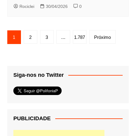
Rociclei
30/04/2026
0
Paginação
1
2
3
…
1.787
Próximo
de
posts
Siga-nos no Twitter
PUBLICIDADE