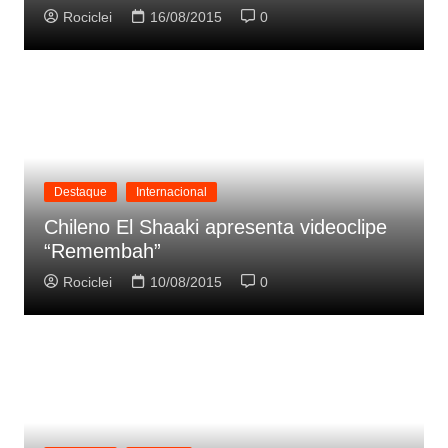
Rociclei
16/08/2015
0
Destaque
Internacional
Chileno El Shaaki apresenta videoclipe
“Remembah”
Rociclei
10/08/2015
0