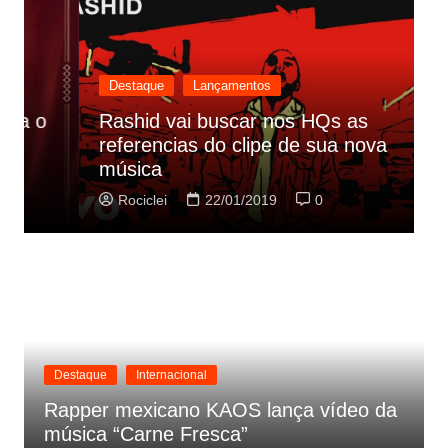
Destaque
Lançamentos
Rashid vai buscar nos HQs as
referencias do clipe de sua nova
C
música
p
Rociclei
22/01/2019
0
Destaque
Internacional
Rapper mexicano KAOS lança vídeo da
música “Carne Fresca”