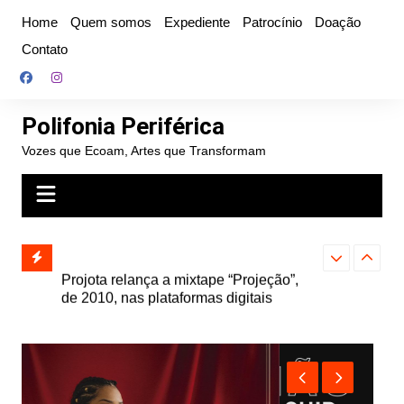
Ir
Home
Quem somos
Expediente
Patrocínio
Doação
para
Contato
o
conteúdo
Polifonia Periférica
Vozes que Ecoam, Artes que Transformam
” e abre
Projota relança a mixtape “Projeção”,
Farofa Carioca
k autoral,
de 2010, nas plataformas digitais
duplo e faz s
Seu Jorge no 