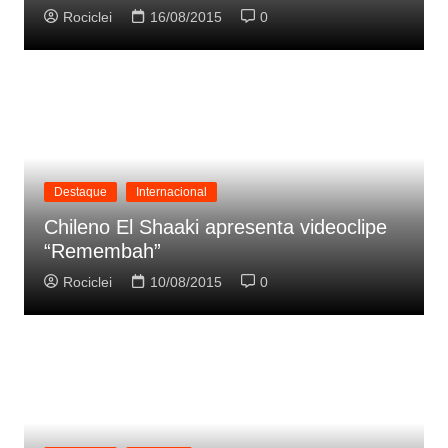
Rociclei
16/08/2015
0
Destaque
Internacional
Chileno El Shaaki apresenta videoclipe
“Remembah”
Rociclei
10/08/2015
0