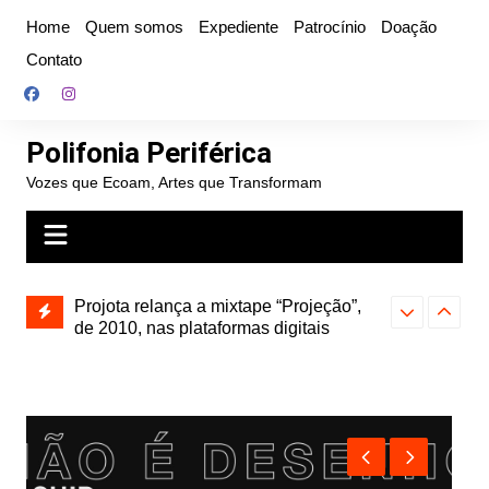
Ir
Home
Quem somos
Expediente
Patrocínio
Doação
para
Contato
o
conteúdo
Polifonia Periférica
Vozes que Ecoam, Artes que Transformam
” e abre
Projota relança a mixtape “Projeção”,
Farofa Carioca
k autoral,
de 2010, nas plataformas digitais
duplo e faz s
Seu Jorge no 