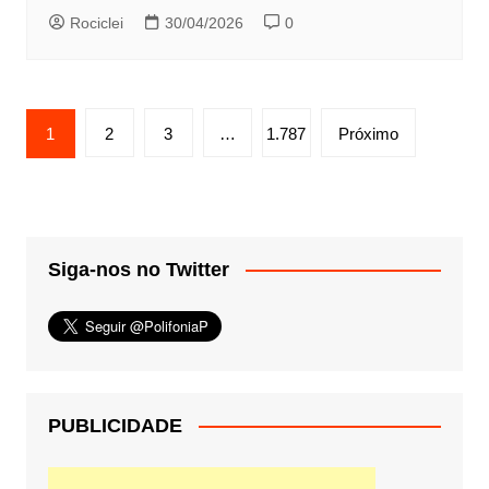
Rociclei
30/04/2026
0
Paginação
1
2
3
…
1.787
Próximo
de
posts
Siga-nos no Twitter
PUBLICIDADE