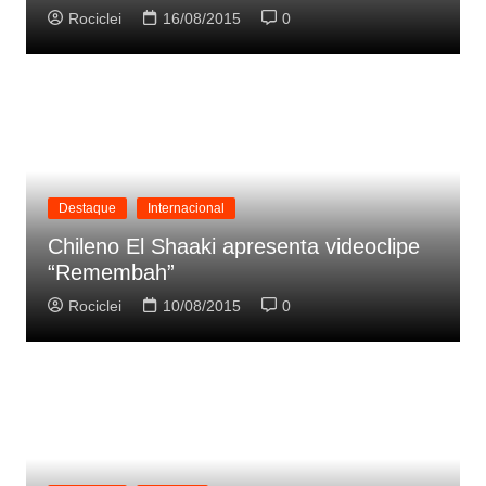
Rociclei
16/08/2015
0
Destaque
Internacional
Chileno El Shaaki apresenta videoclipe
“Remembah”
Rociclei
10/08/2015
0