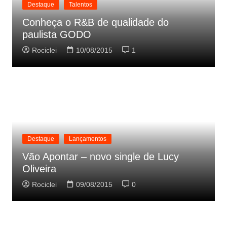
Destaque
Talentos
Conheça o R&B de qualidade do
paulista GODO
Rociclei
10/08/2015
1
Destaque
Lançamentos
Vão Apontar – novo single de Lucy
Oliveira
Rociclei
09/08/2015
0