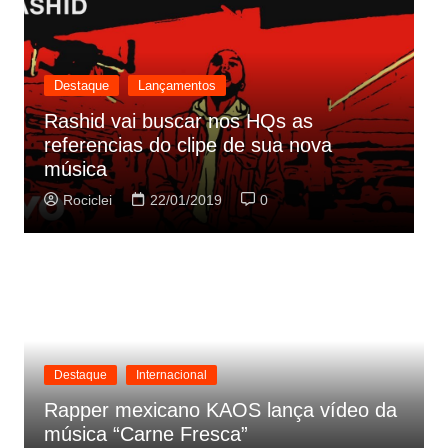
Destaque
Lançamentos
Rashid vai buscar nos HQs as
referencias do clipe de sua nova
C
música
p
Rociclei
22/01/2019
0
Destaque
Internacional
Rapper mexicano KAOS lança vídeo da
música “Carne Fresca”