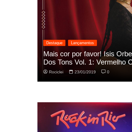
Destaque
Lançamentos
cilação
Rashid vai buscar nos HQs a
sua nova música
Rociclei
22/01/2019
0