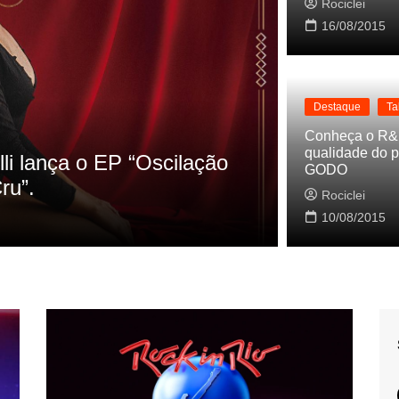
Rociclei
16/08/2015
Destaque
Ta
Destaque
La
Conheça o R&
qualidade do p
s referencias do clipe de
Cynthia Lu
GODO
Baleiro
Rociclei
Rociclei
10/08/2015
2