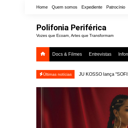
Ir
Home
Quem somos
Expediente
Patrocínio
para
o
conteúdo
Polifonia Periférica
Vozes que Ecoam, Artes que Transformam
Docs & Filmes
Entrevistas
Info
JU KOSSO lança “SOFISA
reapresentar
Projota relança a mixtap
Últimas notícias