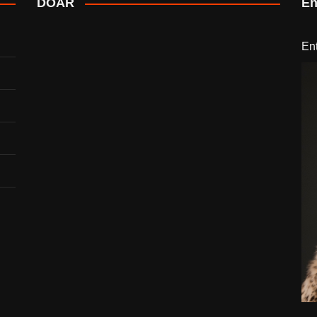
DOAR
En
En