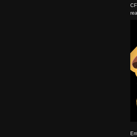
CFBTM 1 – 
rea
ído
Ent