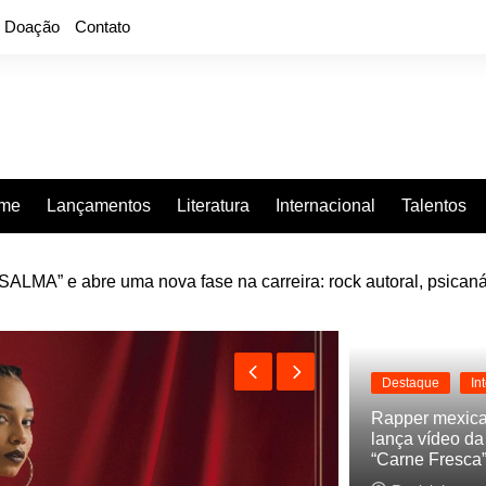
Doação
Contato
rme
Lançamentos
Literatura
Internacional
Talentos
LMA” e abre uma nova fase na carreira: rock autoral, psicaná
e “Projeção”, de 2010, nas plataformas digitais
Destaque
In
Rapper mexic
lança vídeo d
“Carne Fresca