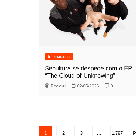
Internacional
Sepultura se despede com o EP
“The Cloud of Unknowing”
Rociclei
02/05/2026
0
Paginação
1
2
3
…
1.787
P