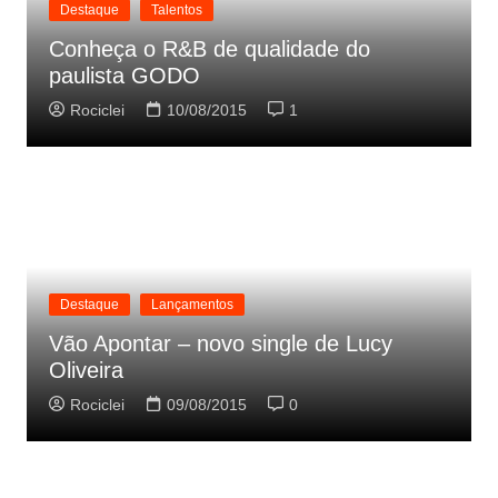
Destaque
Talentos
Conheça o R&B de qualidade do
paulista GODO
Rociclei
10/08/2015
1
Destaque
Lançamentos
Vão Apontar – novo single de Lucy
Oliveira
Rociclei
09/08/2015
0