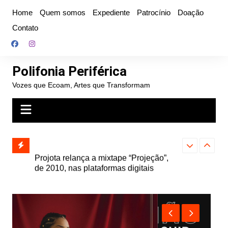
Ir
Home
Quem somos
Expediente
Patrocínio
Doação
para
Contato
o
conteúdo
Polifonia Periférica
Vozes que Ecoam, Artes que Transformam
” e abre
Projota relança a mixtape “Projeção”,
Farofa Carioca
k autoral,
de 2010, nas plataformas digitais
duplo e faz s
Seu Jorge no 