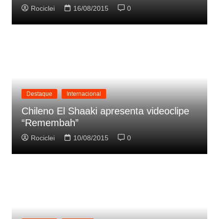
Rociclei
16/08/2015
0
Destaque
Internacional
Chileno El Shaaki apresenta videoclipe
“Remembah”
Rociclei
10/08/2015
0