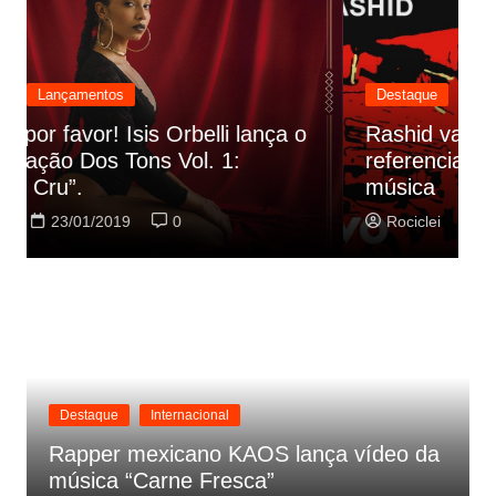
Destaque
Lançamentos
Rashid vai buscar nos HQs as
referencias do clipe de sua nova
C
música
p
Rociclei
22/01/2019
0
Destaque
Internacional
Rapper mexicano KAOS lança vídeo da
música “Carne Fresca”