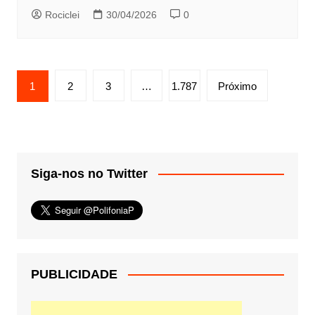
Rociclei
30/04/2026
0
Paginação
1
2
3
…
1.787
Próximo
de
posts
Siga-nos no Twitter
PUBLICIDADE