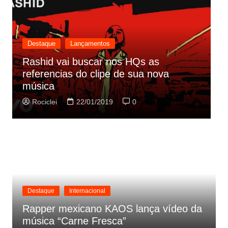
Destaque
Lançamentos
Rashid vai buscar nos HQs as
referencias do clipe de sua nova
C
música
p
Rociclei
22/01/2019
0
Destaque
Internacional
Rapper mexicano KAOS lança vídeo da
música “Carne Fresca”