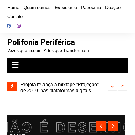
Ir
Home
Quem somos
Expediente
Patrocínio
Doação
para
Contato
o
conteúdo
Polifonia Periférica
Vozes que Ecoam, Artes que Transformam
” e abre
Projota relança a mixtape “Projeção”,
Farofa Carioca
k autoral,
de 2010, nas plataformas digitais
duplo e faz s
Seu Jorge no 