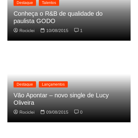
Destaque
Talentos
Conheça o R&B de qualidade do
paulista GODO
Rociclei
10/08/2015
1
Destaque
Lançamentos
Vão Apontar – novo single de Lucy
Oliveira
Rociclei
09/08/2015
0