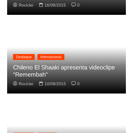
Rociclei
16/08/2015
0
Destaque
Internacional
Chileno El Shaaki apresenta videoclipe
“Remembah”
Rociclei
10/08/2015
0