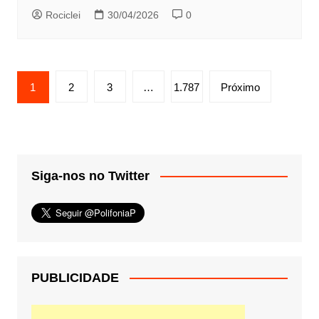
Rociclei
30/04/2026
0
Paginação
1
2
3
…
1.787
Próximo
de
posts
Siga-nos no Twitter
PUBLICIDADE