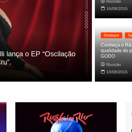
Rociclei
16/08/2015
Destaque
Ta
Destaque
La
Conheça o R&
qualidade do p
s referencias do clipe de
Cynthia Lu
GODO
Baleiro
Rociclei
Rociclei
10/08/2015
2