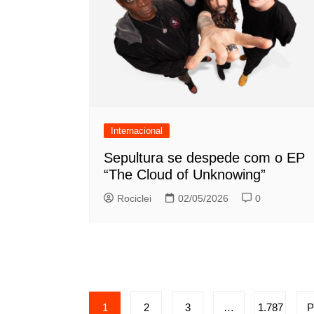
Internacional
Sepultura se despede com o EP
“The Cloud of Unknowing”
Rociclei
02/05/2026
0
Paginação
1
2
3
…
1.787
P