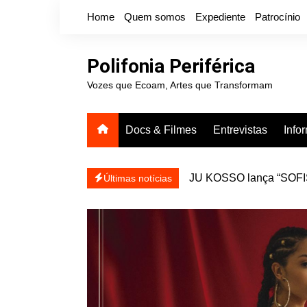
Ir
Home
Quem somos
Expediente
Patrocínio
para
o
conteúdo
Polifonia Periférica
Vozes que Ecoam, Artes que Transformam
Docs & Filmes
Entrevistas
Info
icanálise ea coragem de se
Projota relança a mixtap
Últimas notícias