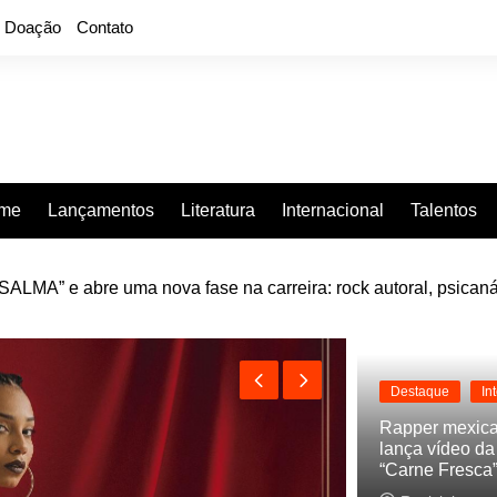
Doação
Contato
rme
Lançamentos
Literatura
Internacional
Talentos
e “Projeção”, de 2010, nas plataformas digitais
Destaque
In
Rapper mexic
lança vídeo d
“Carne Fresca