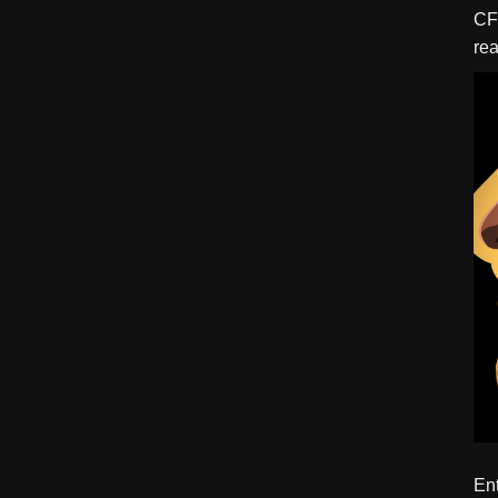
CFBTM 1 – 
rea
ído
Ent