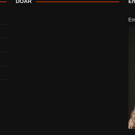
DOAR
En
En