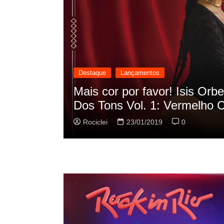
Destaque
Lançamentos
cilação
Rashid vai buscar nos HQs a
sua nova música
Rociclei
22/01/2019
0