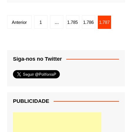
Paginação
Anterior
1
…
1.785
1.786
1.787
de
posts
Siga-nos no Twitter
PUBLICIDADE