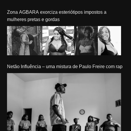
Zona AGBARA exorciza esteriótipos impostos a
mulheres pretas e gordas
Netão Influência – uma mistura de Paulo Freire com rap