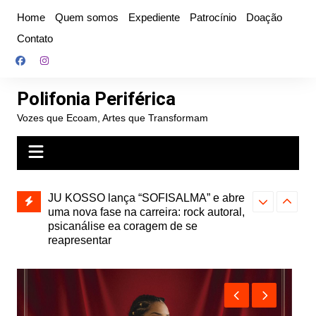
Ir
Home
Quem somos
Expediente
Patrocínio
Doação
para
Contato
o
conteúdo
Polifonia Periférica
Vozes que Ecoam, Artes que Transformam
” e abre
Projota relança a mixtape “Projeção”,
Farofa Carioca
k autoral,
de 2010, nas plataformas digitais
duplo e faz s
Seu Jorge no 