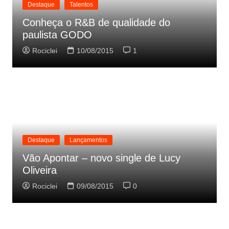
Destaque
Talentos
Conheça o R&B de qualidade do
paulista GODO
Rociclei
10/08/2015
1
Destaque
Lançamentos
Vão Apontar – novo single de Lucy
Oliveira
Rociclei
09/08/2015
0