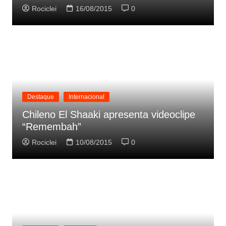
Rociclei
16/08/2015
0
Destaque
Internacional
Chileno El Shaaki apresenta videoclipe
“Remembah”
Rociclei
10/08/2015
0