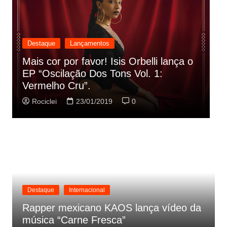
Destaque
Lançamentos
Rashid vai buscar nos HQs as
referencias do clipe de sua nova
C
música
p
Rociclei
22/01/2019
0
Destaque
Internacional
Rapper mexicano KAOS lança vídeo da
música “Carne Fresca”