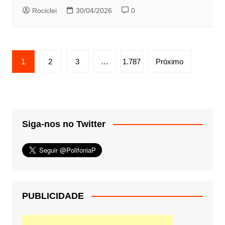
Rociclei
30/04/2026
0
Paginação
1
2
3
…
1.787
Próximo
de
posts
Siga-nos no Twitter
PUBLICIDADE