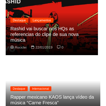
Destaque
Lançamentos
Rashid vai buscar nos HQs as
referencias do clipe de sua nova
C
música
p
Rociclei
22/01/2019
0
Destaque
Internacional
Rapper mexicano KAOS lança vídeo da
música “Carne Fresca”