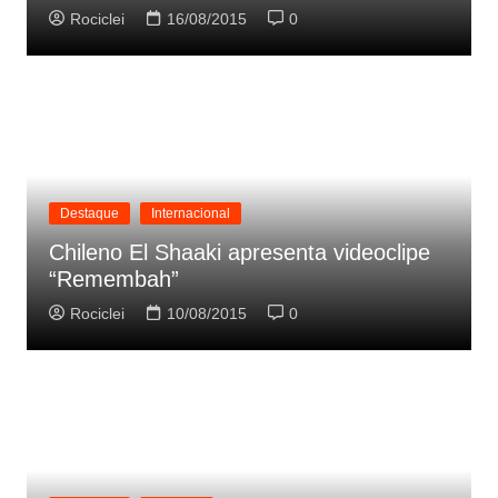
Rociclei
16/08/2015
0
Destaque
Internacional
Chileno El Shaaki apresenta videoclipe
“Remembah”
Rociclei
10/08/2015
0