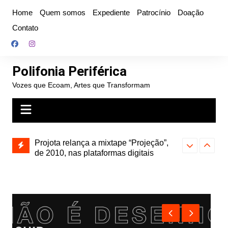
Ir
Home
Quem somos
Expediente
Patrocínio
Doação
para
Contato
o
conteúdo
Polifonia Periférica
Vozes que Ecoam, Artes que Transformam
” e abre
Projota relança a mixtape “Projeção”,
Farofa Carioca
k autoral,
de 2010, nas plataformas digitais
duplo e faz s
Seu Jorge no 