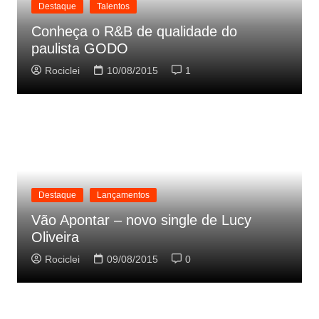
Destaque
Talentos
Conheça o R&B de qualidade do
paulista GODO
Rociclei
10/08/2015
1
Destaque
Lançamentos
Vão Apontar – novo single de Lucy
Oliveira
Rociclei
09/08/2015
0