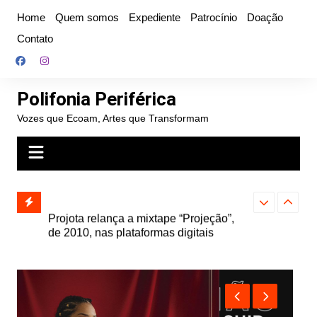
Ir
Home
Quem somos
Expediente
Patrocínio
Doação
para
Contato
o
conteúdo
Polifonia Periférica
Vozes que Ecoam, Artes que Transformam
” e abre
Projota relança a mixtape “Projeção”,
Farofa Carioca
k autoral,
de 2010, nas plataformas digitais
duplo e faz s
Seu Jorge no 