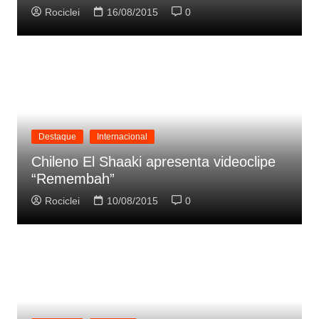
Rociclei
16/08/2015
0
Destaque
Internacional
Chileno El Shaaki apresenta videoclipe
“Remembah”
Rociclei
10/08/2015
0