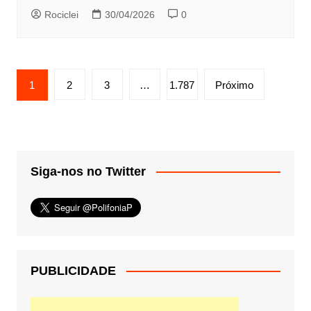
Rociclei
30/04/2026
0
Paginação
1
2
3
…
1.787
Próximo
de
posts
Siga-nos no Twitter
PUBLICIDADE