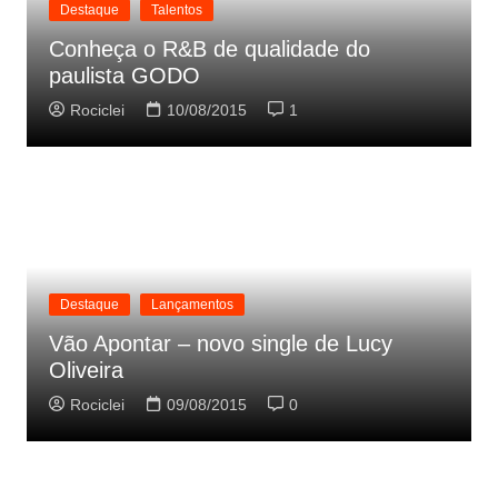
Destaque
Talentos
Conheça o R&B de qualidade do
paulista GODO
Rociclei
10/08/2015
1
Destaque
Lançamentos
Vão Apontar – novo single de Lucy
Oliveira
Rociclei
09/08/2015
0