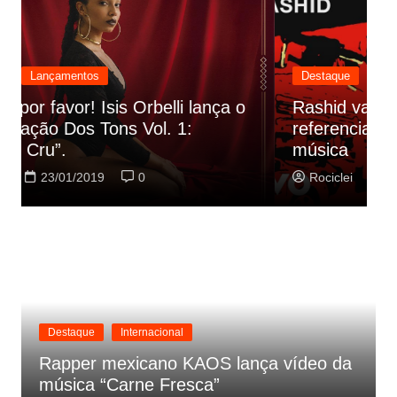
Destaque
Lançamentos
Rashid vai buscar nos HQs as
referencias do clipe de sua nova
C
música
p
Rociclei
22/01/2019
0
Destaque
Internacional
Rapper mexicano KAOS lança vídeo da
música “Carne Fresca”