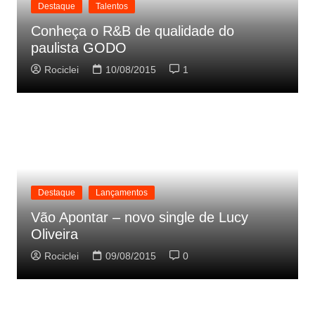
Destaque
Talentos
Conheça o R&B de qualidade do
paulista GODO
Rociclei
10/08/2015
1
Destaque
Lançamentos
Vão Apontar – novo single de Lucy
Oliveira
Rociclei
09/08/2015
0