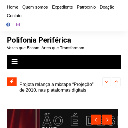
Ir
Home
Quem somos
Expediente
Patrocínio
Doação
para
Contato
o
conteúdo
Polifonia Periférica
Vozes que Ecoam, Artes que Transformam
” e abre
Projota relança a mixtape “Projeção”,
Farofa Carioca
k autoral,
de 2010, nas plataformas digitais
duplo e faz s
Seu Jorge no 