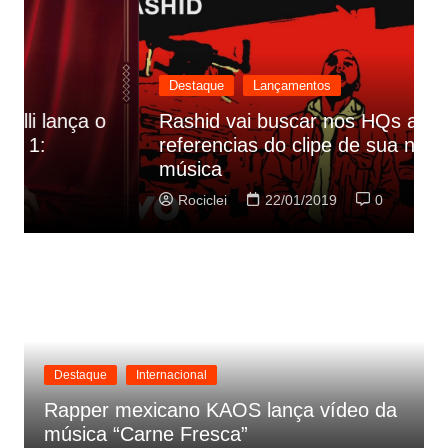
Destaque
Lançamentos
Rashid vai buscar nos HQs as
referencias do clipe de sua nova
C
música
p
Rociclei
22/01/2019
0
Destaque
Internacional
Rapper mexicano KAOS lança vídeo da
música “Carne Fresca”