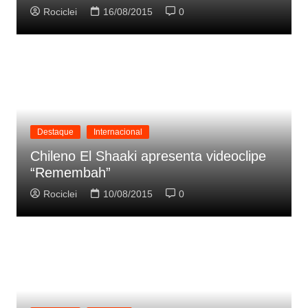
Rociclei
16/08/2015
0
Destaque
Internacional
Chileno El Shaaki apresenta videoclipe
“Remembah”
Rociclei
10/08/2015
0