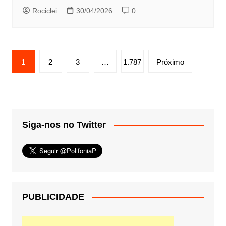
Rociclei
30/04/2026
0
Paginação
1
2
3
…
1.787
Próximo
de
posts
Siga-nos no Twitter
PUBLICIDADE