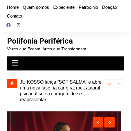
Ir
Home
Quem somos
Expediente
Patrocínio
Doação
para
Contato
o
conteúdo
Polifonia Periférica
Vozes que Ecoam, Artes que Transformam
JU KOSSO lança “SOFISALMA” e abre
uma nova fase na carreira: rock autoral,
psicanálise ea coragem de se
reapresentar
Farofa Carioca
Projota relança a mixtape “Projeção”,
duplo e faz s
de 2010, nas plataformas digitais
Seu Jorge no 