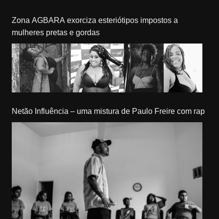
Zona AGBARA exorciza esteriótipos impostos a
mulheres pretas e gordas
Netão Influência – uma mistura de Paulo Freire com rap