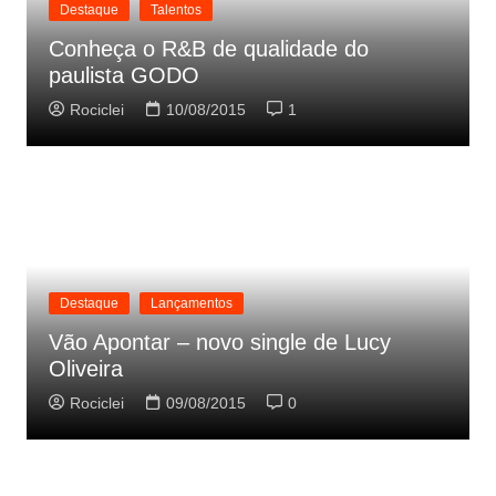
Destaque
Talentos
Conheça o R&B de qualidade do
paulista GODO
Rociclei
10/08/2015
1
Destaque
Lançamentos
Vão Apontar – novo single de Lucy
Oliveira
Rociclei
09/08/2015
0