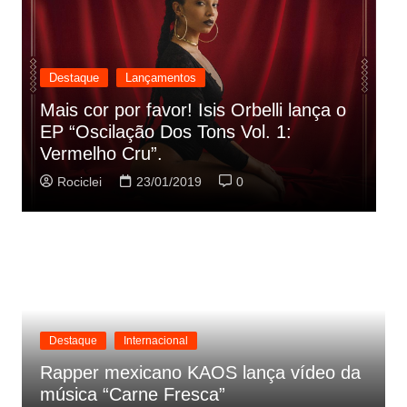
Destaque
Lançamentos
Rashid vai buscar nos HQs as
referencias do clipe de sua nova
C
música
p
Rociclei
22/01/2019
0
Destaque
Internacional
Rapper mexicano KAOS lança vídeo da
música “Carne Fresca”