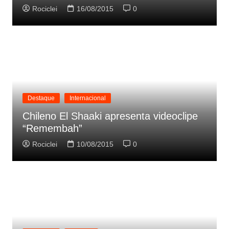
Rociclei
16/08/2015
0
Destaque
Internacional
Chileno El Shaaki apresenta videoclipe
“Remembah”
Rociclei
10/08/2015
0