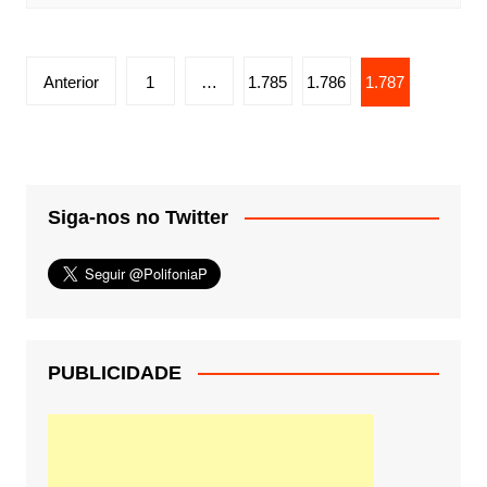
Paginação
Anterior
1
…
1.785
1.786
1.787
de
posts
Siga-nos no Twitter
PUBLICIDADE