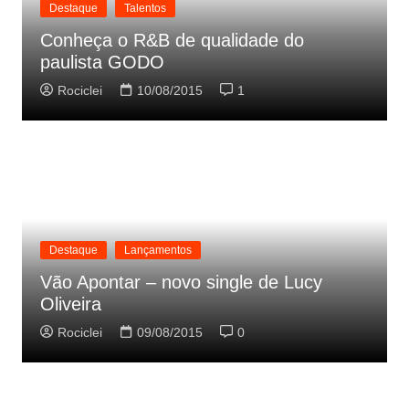
Destaque
Talentos
Conheça o R&B de qualidade do
paulista GODO
Rociclei
10/08/2015
1
Destaque
Lançamentos
Vão Apontar – novo single de Lucy
Oliveira
Rociclei
09/08/2015
0