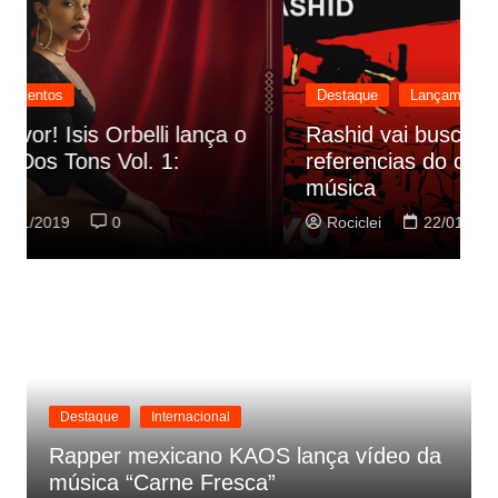
Destaque
Lançamentos
Rashid vai buscar nos HQs as
referencias do clipe de sua nova
C
música
p
Rociclei
22/01/2019
0
Destaque
Internacional
Rapper mexicano KAOS lança vídeo da
música “Carne Fresca”