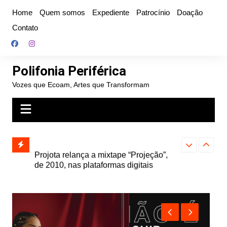
Ir
Home
Quem somos
Expediente
Patrocínio
Doação
para
Contato
o
conteúdo
Polifonia Periférica
Vozes que Ecoam, Artes que Transformam
” e abre
Projota relança a mixtape “Projeção”,
Farofa Carioca
k autoral,
de 2010, nas plataformas digitais
duplo e faz s
Seu Jorge no 