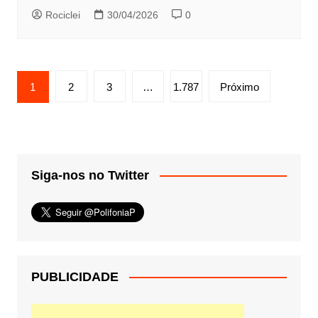
Rociclei
30/04/2026
0
Paginação
1
2
3
…
1.787
Próximo
de
posts
Siga-nos no Twitter
PUBLICIDADE