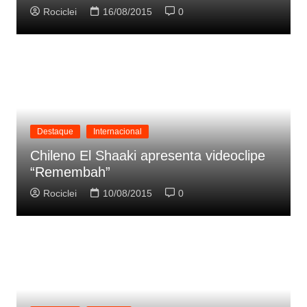
Rociclei
16/08/2015
0
Destaque
Internacional
Chileno El Shaaki apresenta videoclipe
“Remembah”
Rociclei
10/08/2015
0