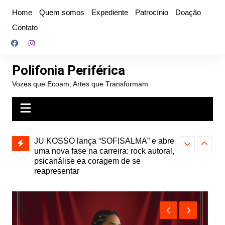
Ir
Home
Quem somos
Expediente
Patrocínio
Doação
para
Contato
o
conteúdo
Polifonia Periférica
Vozes que Ecoam, Artes que Transformam
” e abre
Projota relança a mixtape “Projeção”,
Farofa Carioca
k autoral,
de 2010, nas plataformas digitais
duplo e faz s
Seu Jorge no 