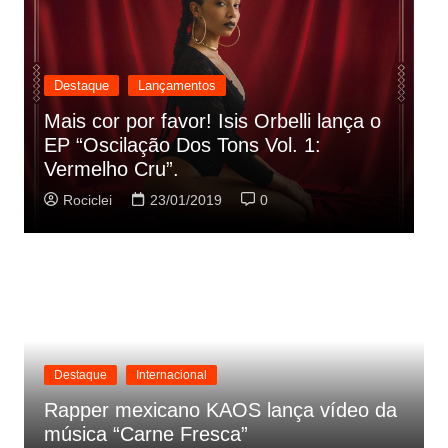
Destaque
Lançamentos
Rashid vai buscar nos HQs as
referencias do clipe de sua nova
C
música
p
Rociclei
22/01/2019
0
Destaque
Internacional
Rapper mexicano KAOS lança vídeo da
música “Carne Fresca”