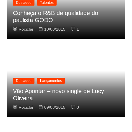
Destaque
Talentos
Conheça o R&B de qualidade do
paulista GODO
Rociclei
10/08/2015
1
Destaque
Lançamentos
Vão Apontar – novo single de Lucy
Oliveira
Rociclei
09/08/2015
0