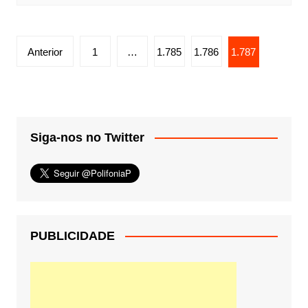
Paginação
Anterior
1
…
1.785
1.786
1.787
de
posts
Siga-nos no Twitter
PUBLICIDADE