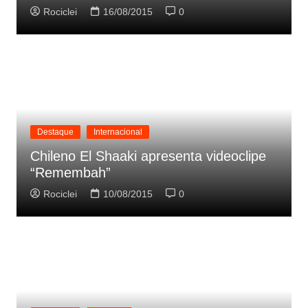
Rociclei
16/08/2015
0
Destaque
Internacional
Chileno El Shaaki apresenta videoclipe
“Remembah”
Rociclei
10/08/2015
0