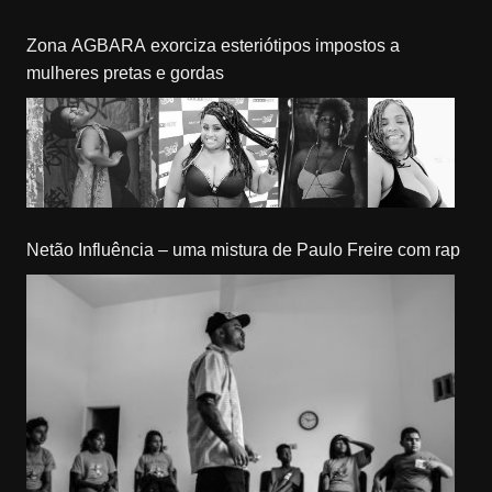
Zona AGBARA exorciza esteriótipos impostos a
mulheres pretas e gordas
Netão Influência – uma mistura de Paulo Freire com rap