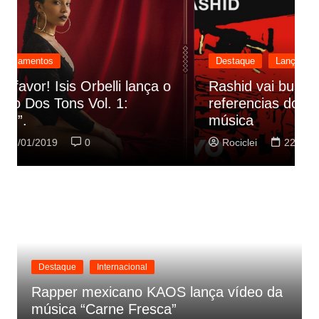
Destaque
Lançamentos
Rashid vai buscar nos HQs as
referencias do clipe de sua nova
C
música
p
Rociclei
22/01/2019
0
Destaque
Internacional
Rapper mexicano KAOS lança vídeo da
música “Carne Fresca”