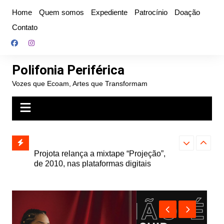
Ir
Home
Quem somos
Expediente
Patrocínio
Doação
para
Contato
o
conteúdo
Polifonia Periférica
Vozes que Ecoam, Artes que Transformam
” e abre
Projota relança a mixtape “Projeção”,
Farofa Carioca
k autoral,
de 2010, nas plataformas digitais
duplo e faz s
Seu Jorge no 