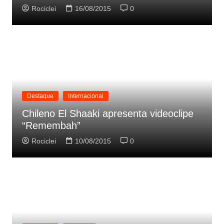
Rociclei
16/08/2015
0
Destaque
Internacional
Chileno El Shaaki apresenta videoclipe
“Remembah”
Rociclei
10/08/2015
0