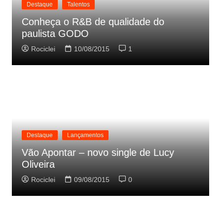
Destaque
Talentos
Conheça o R&B de qualidade do
paulista GODO
Rociclei
10/08/2015
1
Destaque
Lançamentos
Vão Apontar – novo single de Lucy
Oliveira
Rociclei
09/08/2015
0