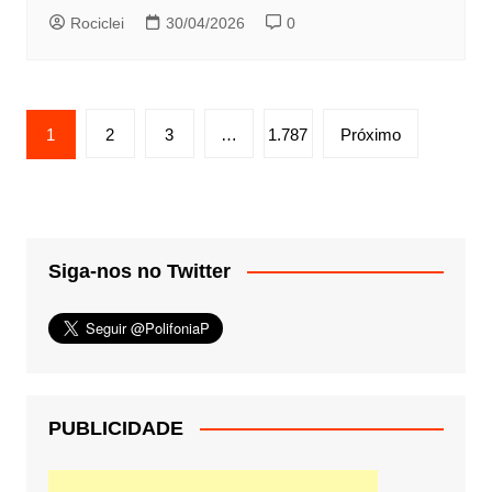
Rociclei
30/04/2026
0
Paginação
1
2
3
…
1.787
Próximo
de
posts
Siga-nos no Twitter
PUBLICIDADE