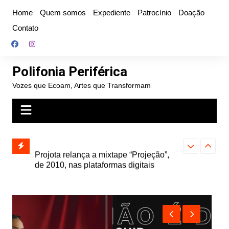
Ir
Home
Quem somos
Expediente
Patrocínio
Doação
para
Contato
o
conteúdo
Polifonia Periférica
Vozes que Ecoam, Artes que Transformam
” e abre
Projota relança a mixtape “Projeção”,
Farofa Carioca
k autoral,
de 2010, nas plataformas digitais
duplo e faz s
Seu Jorge no 