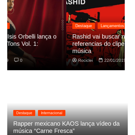
Destaque
Lançamentos
Rashid vai buscar nos HQs as
referencias do clipe de sua nova
C
música
p
Rociclei
22/01/2019
0
Destaque
Internacional
Rapper mexicano KAOS lança vídeo da
música “Carne Fresca”