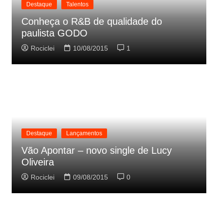
Destaque
Talentos
Conheça o R&B de qualidade do
paulista GODO
Rociclei
10/08/2015
1
Destaque
Lançamentos
Vão Apontar – novo single de Lucy
Oliveira
Rociclei
09/08/2015
0