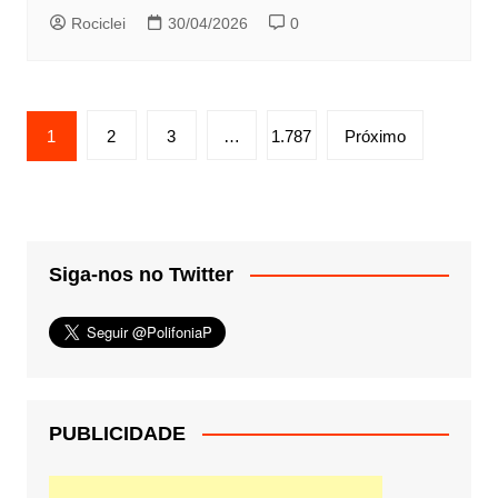
Rociclei
30/04/2026
0
Paginação
1
2
3
…
1.787
Próximo
de
posts
Siga-nos no Twitter
PUBLICIDADE