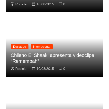
Rociclei
16/08/2015
0
Destaque
Internacional
Chileno El Shaaki apresenta videoclipe
“Remembah”
Rociclei
10/08/2015
0