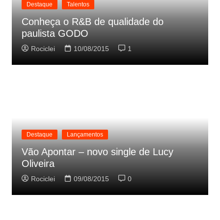
Destaque
Talentos
Conheça o R&B de qualidade do
paulista GODO
Rociclei
10/08/2015
1
Destaque
Lançamentos
Vão Apontar – novo single de Lucy
Oliveira
Rociclei
09/08/2015
0