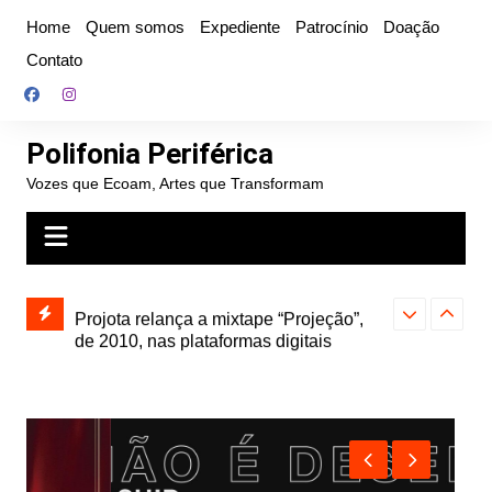
Ir
Home
Quem somos
Expediente
Patrocínio
Doação
para
Contato
o
conteúdo
Polifonia Periférica
Vozes que Ecoam, Artes que Transformam
” e abre
Projota relança a mixtape “Projeção”,
Farofa Carioca
k autoral,
de 2010, nas plataformas digitais
duplo e faz s
Seu Jorge no 