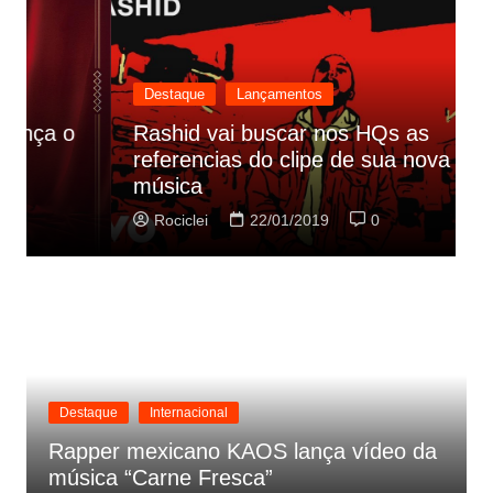
Destaque
Lançamentos
Rashid vai buscar nos HQs as
referencias do clipe de sua nova
C
música
p
Rociclei
22/01/2019
0
Destaque
Internacional
Rapper mexicano KAOS lança vídeo da
música “Carne Fresca”