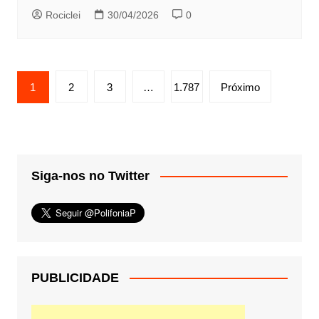
Rociclei
30/04/2026
0
Paginação
1
2
3
…
1.787
Próximo
de
posts
Siga-nos no Twitter
PUBLICIDADE