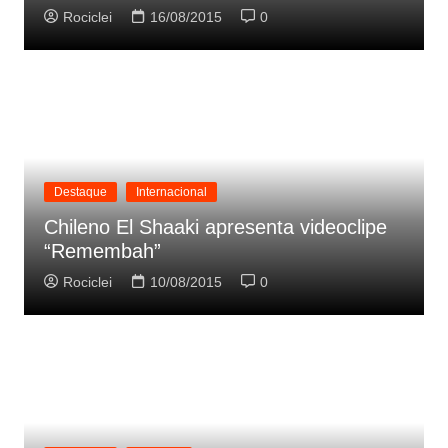
Rociclei
16/08/2015
0
Destaque
Internacional
Chileno El Shaaki apresenta videoclipe
“Remembah”
Rociclei
10/08/2015
0