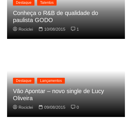
Destaque
Talentos
Conheça o R&B de qualidade do
paulista GODO
Rociclei
10/08/2015
1
Destaque
Lançamentos
Vão Apontar – novo single de Lucy
Oliveira
Rociclei
09/08/2015
0