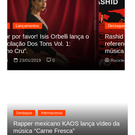
Destaque
Lançamentos
Rashid vai buscar nos HQs as
referencias do clipe de sua nova
C
música
p
Rociclei
22/01/2019
0
Destaque
Internacional
Rapper mexicano KAOS lança vídeo da
música “Carne Fresca”