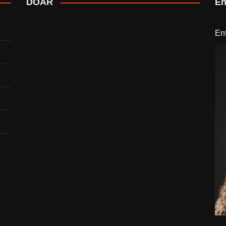
DOAR
En
En