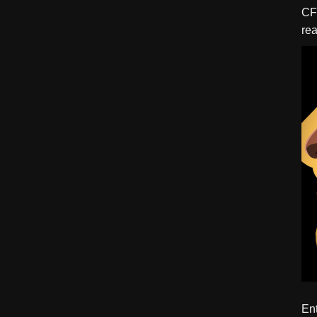
CFBTM 1 – 
rea
ído
Ent