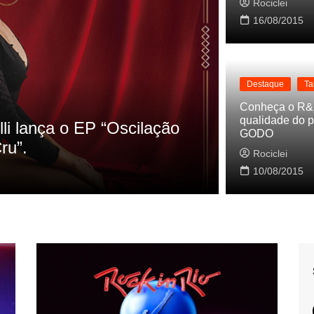
Rociclei
16/08/2015
Destaque
Ta
Destaque
La
Conheça o R&
qualidade do p
s referencias do clipe de
Cynthia Lu
GODO
Baleiro
Rociclei
Rociclei
10/08/2015
2