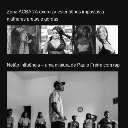
Zona AGBARA exorciza esteriótipos impostos a
mulheres pretas e gordas
Netão Influência – uma mistura de Paulo Freire com rap