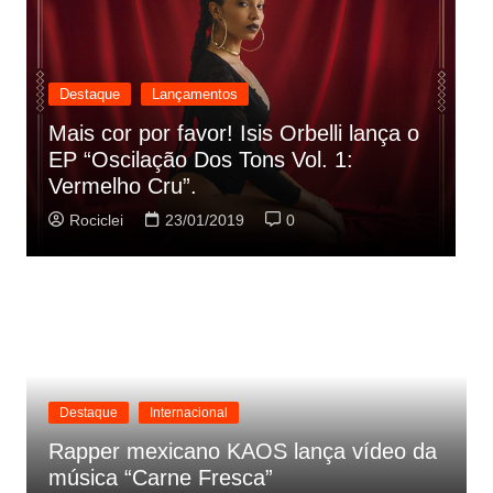
Destaque
Lançamentos
Rashid vai buscar nos HQs as
referencias do clipe de sua nova
C
música
p
Rociclei
22/01/2019
0
Destaque
Internacional
Rapper mexicano KAOS lança vídeo da
música “Carne Fresca”