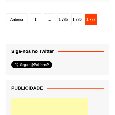
Paginação
Anterior
1
…
1.785
1.786
1.787
de
posts
Siga-nos no Twitter
PUBLICIDADE