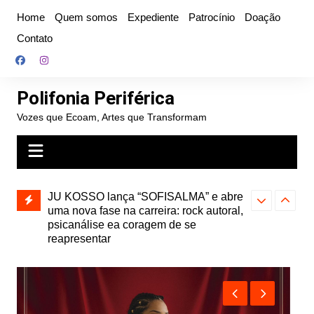
Ir
Home
Quem somos
Expediente
Patrocínio
Doação
para
Contato
o
conteúdo
Polifonia Periférica
Vozes que Ecoam, Artes que Transformam
JU KOSSO lança “SOFISALMA” e abre
uma nova fase na carreira: rock autoral,
psicanálise ea coragem de se
reapresentar
Projota relança a mixtape “Projeção”,
Farofa Carioca
de 2010, nas plataformas digitais
duplo e faz s
Seu Jorge no 