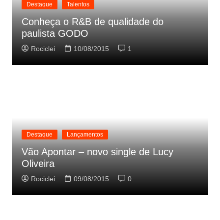
Destaque
Talentos
Conheça o R&B de qualidade do
paulista GODO
Rociclei
10/08/2015
1
Destaque
Lançamentos
Vão Apontar – novo single de Lucy
Oliveira
Rociclei
09/08/2015
0