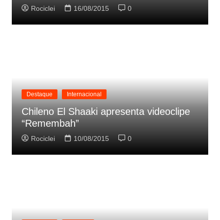
Rociclei
16/08/2015
0
Destaque
Internacional
Chileno El Shaaki apresenta videoclipe
“Remembah”
Rociclei
10/08/2015
0