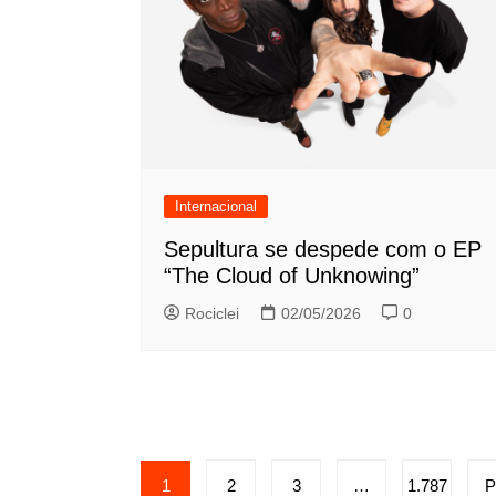
Internacional
Sepultura se despede com o EP
“The Cloud of Unknowing”
Rociclei
02/05/2026
0
Paginação
1
2
3
…
1.787
P