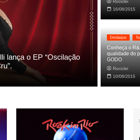
Rociclei
16/08/2015
Destaque
Ta
Destaque
La
Conheça o R&
qualidade do p
s referencias do clipe de
Cynthia Lu
GODO
Baleiro
Rociclei
Rociclei
10/08/2015
2