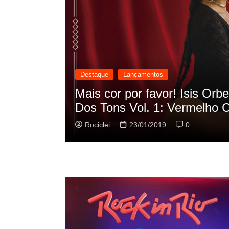
Destaque
Lançamentos
cilação
Rashid vai buscar nos HQs a
sua nova música
Rociclei
22/01/2019
0