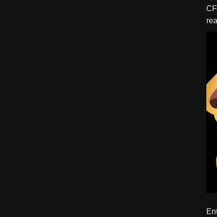
CFBTM 1 – 
rea
ído
Ent