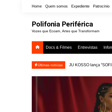
Ir
Home
Quem somos
Expediente
Patrocínio
para
o
conteúdo
Polifonia Periférica
Vozes que Ecoam, Artes que Transformam
Docs & Filmes
Entrevistas
Info
JU KOSSO lança “SOFISA
reapresentar
Projota relança a mixtap
Últimas notícias