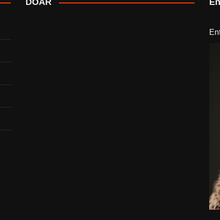
DOAR
En
En