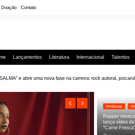
Doação
Contato
rme
Lançamentos
Literatura
Internacional
Talentos
LMA” e abre uma nova fase na carreira: rock autoral, psicaná
e “Projeção”, de 2010, nas plataformas digitais
Destaque
In
Rapper mexic
lança vídeo d
“Carne Fresca