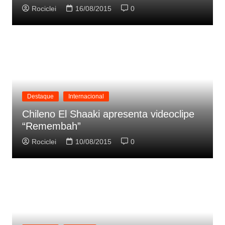
Rociclei
16/08/2015
0
Destaque
Internacional
Chileno El Shaaki apresenta videoclipe
“Remembah”
Rociclei
10/08/2015
0