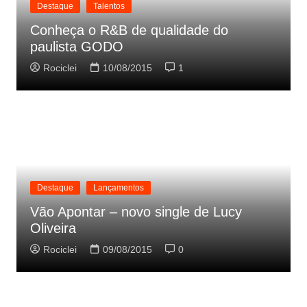
Destaque
Talentos
Conheça o R&B de qualidade do
paulista GODO
Rociclei
10/08/2015
1
Destaque
Lançamentos
Vão Apontar – novo single de Lucy
Oliveira
Rociclei
09/08/2015
0