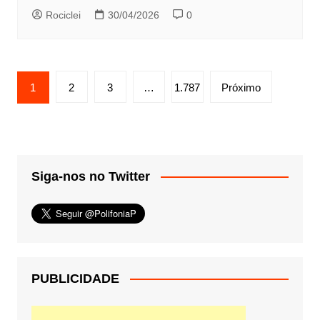
Rociclei
30/04/2026
0
Paginação
1
2
3
…
1.787
Próximo
de
posts
Siga-nos no Twitter
PUBLICIDADE