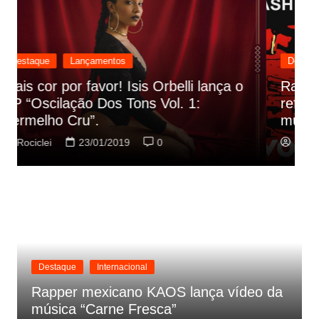
Destaque
Lançamentos
Rashid vai buscar nos HQs as
referencias do clipe de sua nova
C
música
p
Rociclei
22/01/2019
0
Destaque
Internacional
Rapper mexicano KAOS lança vídeo da
música “Carne Fresca”