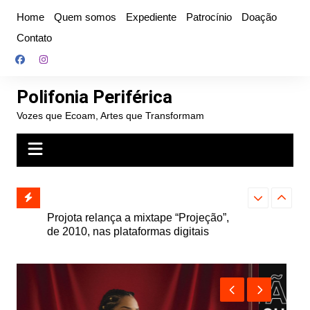
Ir
Home
Quem somos
Expediente
Patrocínio
Doação
para
Contato
o
conteúdo
Polifonia Periférica
Vozes que Ecoam, Artes que Transformam
” e abre
Projota relança a mixtape “Projeção”,
Farofa Carioca
k autoral,
de 2010, nas plataformas digitais
duplo e faz s
Seu Jorge no 