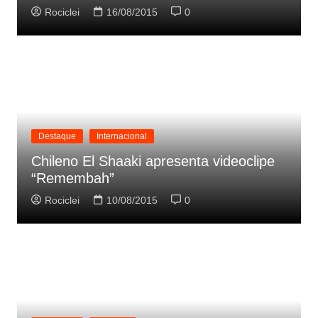
Rociclei
16/08/2015
0
Destaque
Internacional
Chileno El Shaaki apresenta videoclipe
“Remembah”
Rociclei
10/08/2015
0