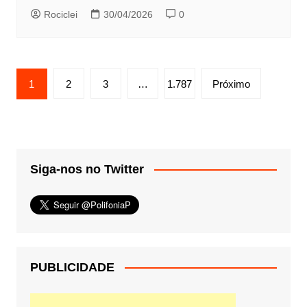
Rociclei
30/04/2026
0
Paginação
1
2
3
…
1.787
Próximo
de
posts
Siga-nos no Twitter
PUBLICIDADE