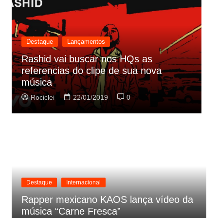
Destaque
Lançamentos
Cynthia Luz lança “Era Uma Vez”,
parceria com Zeca Baleiro
Rociclei
21/01/2019
0
Destaque
Internacional
Rapper mexicano KAOS lança vídeo da
música “Carne Fresca”