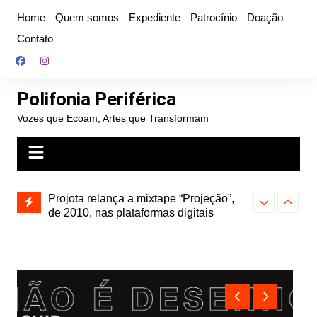
Ir
Home
Quem somos
Expediente
Patrocínio
Doação
para
Contato
o
conteúdo
Polifonia Periférica
Vozes que Ecoam, Artes que Transformam
Projota relança a mixtape “Projeção”,
de 2010, nas plataformas digitais
Hitmia: pop r
Farofa Carioca lança single raro, Vinil
rótulos e bus
duplo e faz show com participação de
Seu Jorge no Rio de Janeiro