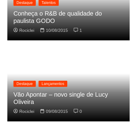
Destaque
Talentos
Conheça o R&B de qualidade do
paulista GODO
Rociclei
10/08/2015
1
Destaque
Lançamentos
Vão Apontar – novo single de Lucy
Oliveira
Rociclei
09/08/2015
0