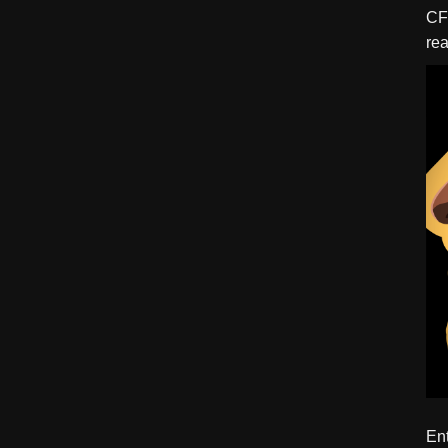
CFBTM 1 – 
rea
ído
Ent