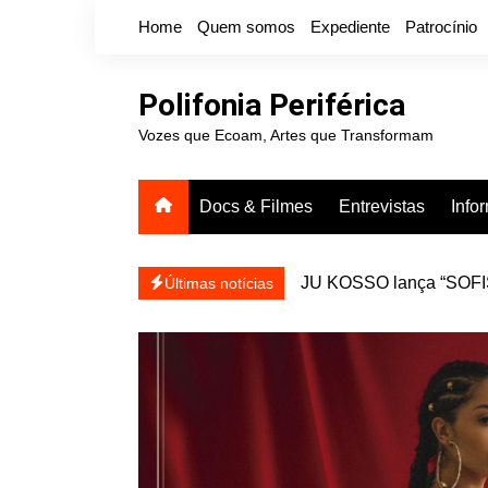
Ir
Home
Quem somos
Expediente
Patrocínio
para
o
conteúdo
Polifonia Periférica
Vozes que Ecoam, Artes que Transformam
Docs & Filmes
Entrevistas
Info
JU KOSSO lança “SOFISA
reapresentar
Últimas notícias
Projota relança a mixtap