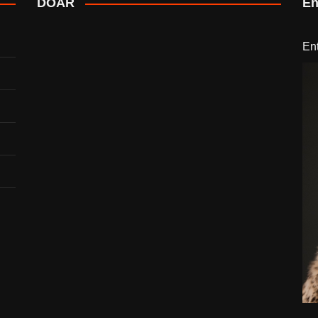
DOAR
En
En