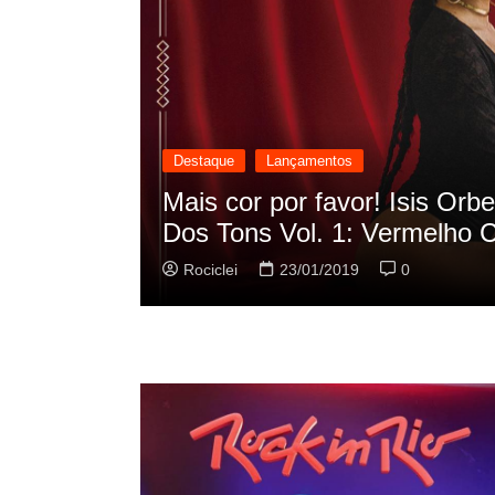
Destaque
Lançamentos
a o EP “Oscilação
Rashid vai buscar 
sua nova música
Rociclei
22/01/2019