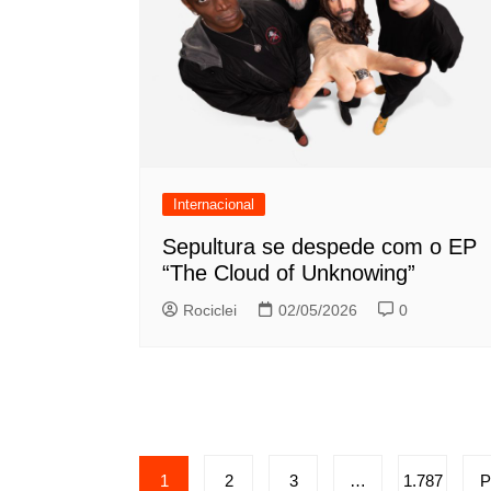
Internacional
Sepultura se despede com o EP
“The Cloud of Unknowing”
Rociclei
02/05/2026
0
Paginação
1
2
3
…
1.787
P