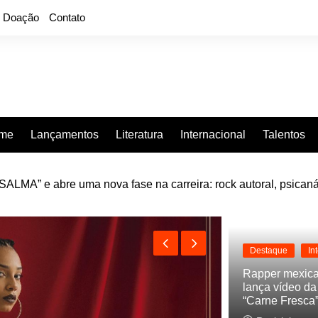
Doação
Contato
rme
Lançamentos
Literatura
Internacional
Talentos
LMA” e abre uma nova fase na carreira: rock autoral, psicaná
e “Projeção”, de 2010, nas plataformas digitais
Destaque
In
Rapper mexic
lança vídeo d
“Carne Fresca