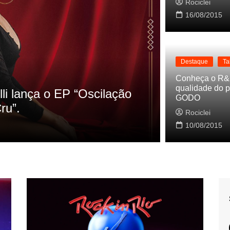
Rociclei
16/08/2015
Destaque
Ta
Conheça o R&
qualidade do p
nos HQs as referencias do clipe de
C
GODO
B
Rociclei
0
10/08/2015