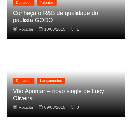
Destaque
Talentos
Conheça o R&B de qualidade do
paulista GODO
Rociclei
10/08/2015
1
Destaque
Lançamentos
Vão Apontar – novo single de Lucy
Oliveira
Rociclei
09/08/2015
0