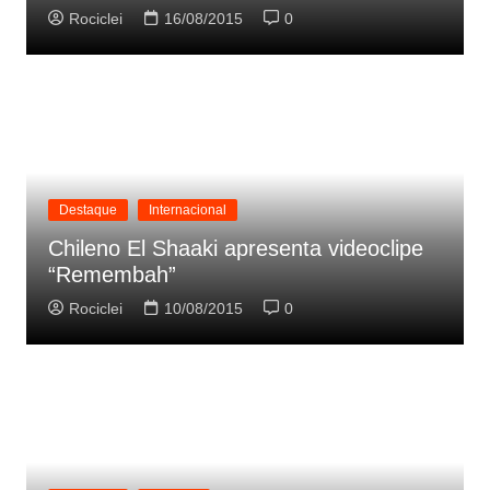
Rociclei
16/08/2015
0
Destaque
Internacional
Chileno El Shaaki apresenta videoclipe
“Remembah”
Rociclei
10/08/2015
0