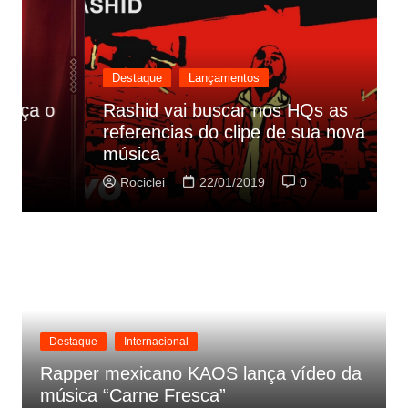
Destaque
Lançamentos
Rashid vai buscar nos HQs as
referencias do clipe de sua nova
C
música
p
Rociclei
22/01/2019
0
Destaque
Internacional
Rapper mexicano KAOS lança vídeo da
música “Carne Fresca”