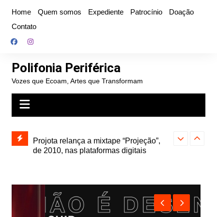
Ir
Home
Quem somos
Expediente
Patrocínio
Doação
para
Contato
o
conteúdo
Polifonia Periférica
Vozes que Ecoam, Artes que Transformam
” e abre
Projota relança a mixtape “Projeção”,
Farofa Carioca
k autoral,
de 2010, nas plataformas digitais
duplo e faz s
Seu Jorge no 