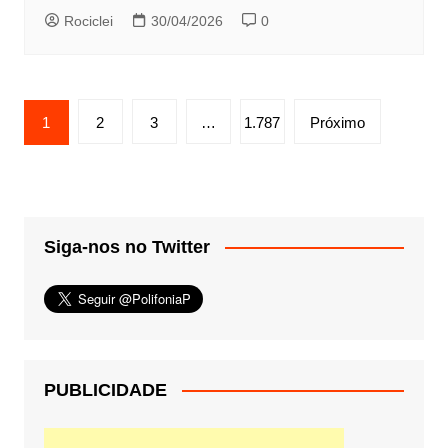
Rociclei
30/04/2026
0
Paginação
1
2
3
…
1.787
Próximo
de
posts
Siga-nos no Twitter
PUBLICIDADE