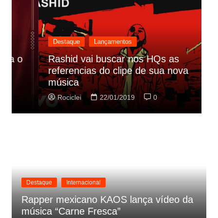
Destaque
Lançamentos
Rashid vai buscar nos HQs as
referencias do clipe de sua nova
C
música
p
Rociclei
22/01/2019
0
Destaque
Internacional
Rapper mexicano KAOS lança vídeo da
música “Carne Fresca”