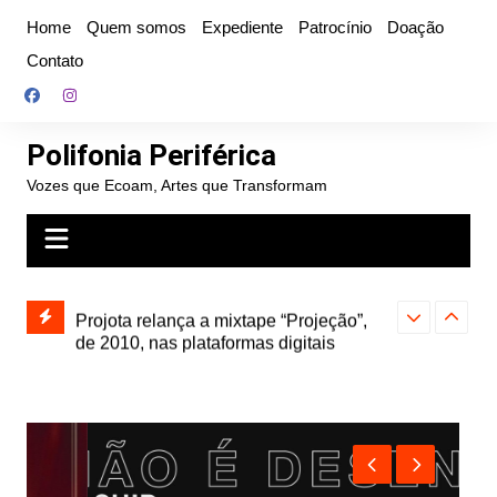
Ir
Home
Quem somos
Expediente
Patrocínio
Doação
para
Contato
o
conteúdo
Polifonia Periférica
Vozes que Ecoam, Artes que Transformam
” e abre
Projota relança a mixtape “Projeção”,
Farofa Carioca
k autoral,
de 2010, nas plataformas digitais
duplo e faz s
Seu Jorge no 