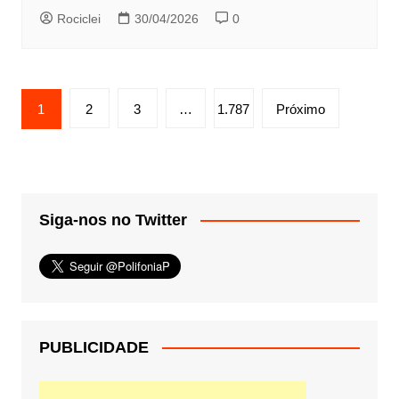
Rociclei
30/04/2026
0
Paginação
1
2
3
…
1.787
Próximo
de
posts
Siga-nos no Twitter
PUBLICIDADE