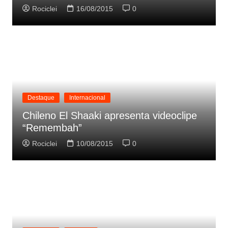
Rociclei
16/08/2015
0
Destaque
Internacional
Chileno El Shaaki apresenta videoclipe
“Remembah”
Rociclei
10/08/2015
0