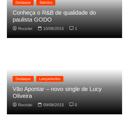
Destaque
Talentos
Conheça o R&B de qualidade do
paulista GODO
Rociclei
10/08/2015
1
Destaque
Lançamentos
Vão Apontar – novo single de Lucy
Oliveira
Rociclei
09/08/2015
0