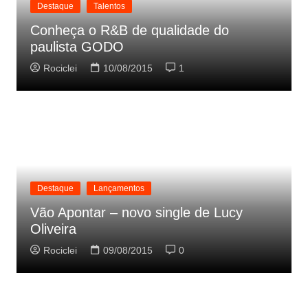
Destaque
Talentos
Conheça o R&B de qualidade do
paulista GODO
Rociclei
10/08/2015
1
Destaque
Lançamentos
Vão Apontar – novo single de Lucy
Oliveira
Rociclei
09/08/2015
0