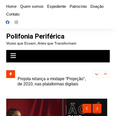
Ir
Home
Quem somos
Expediente
Patrocínio
Doação
para
Contato
o
conteúdo
Polifonia Periférica
Vozes que Ecoam, Artes que Transformam
” e abre
Projota relança a mixtape “Projeção”,
Farofa Carioca
k autoral,
de 2010, nas plataformas digitais
duplo e faz s
Seu Jorge no 