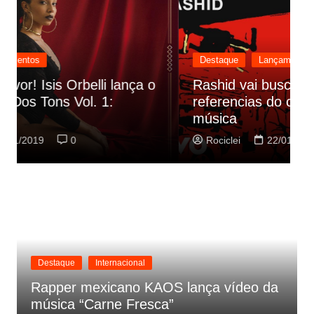
Destaque
Lançamentos
Rashid vai buscar nos HQs as
referencias do clipe de sua nova
C
música
p
Rociclei
22/01/2019
0
Destaque
Internacional
Rapper mexicano KAOS lança vídeo da
música “Carne Fresca”