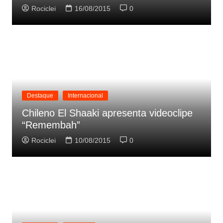
Rociclei
16/08/2015
0
Destaque
Internacional
Chileno El Shaaki apresenta videoclipe
“Remembah”
Rociclei
10/08/2015
0