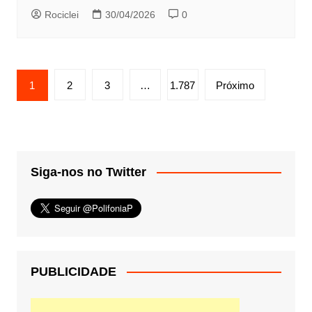
Rociclei
30/04/2026
0
Paginação
1
2
3
…
1.787
Próximo
de
posts
Siga-nos no Twitter
PUBLICIDADE