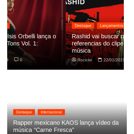
Destaque
Lançamentos
Rashid vai buscar nos HQs as
referencias do clipe de sua nova
C
música
p
Rociclei
22/01/2019
0
Destaque
Internacional
Rapper mexicano KAOS lança vídeo da
música “Carne Fresca”