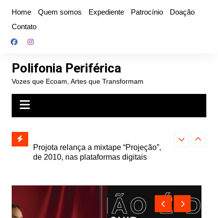
Ir
Home
Quem somos
Expediente
Patrocínio
Doação
para
Contato
o
conteúdo
Polifonia Periférica
Vozes que Ecoam, Artes que Transformam
” e abre
Projota relança a mixtape “Projeção”,
Farofa Carioca
k autoral,
de 2010, nas plataformas digitais
duplo e faz s
Seu Jorge no 