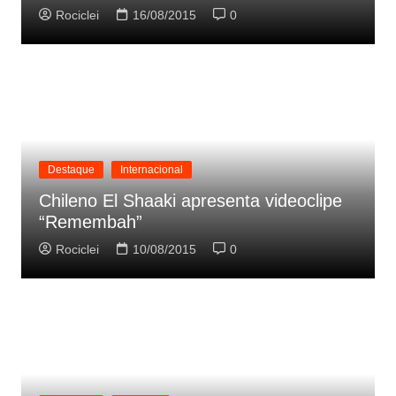
Rociclei
16/08/2015
0
Destaque
Internacional
Chileno El Shaaki apresenta videoclipe
“Remembah”
Rociclei
10/08/2015
0