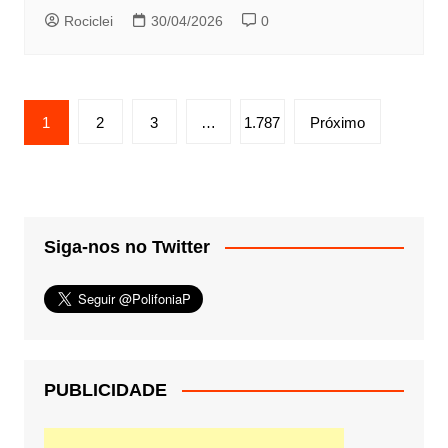
Rociclei
30/04/2026
0
Paginação
1
2
3
…
1.787
Próximo
de
posts
Siga-nos no Twitter
PUBLICIDADE