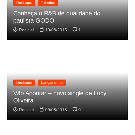
Destaque
Talentos
Conheça o R&B de qualidade do
paulista GODO
Rociclei
10/08/2015
1
Destaque
Lançamentos
Vão Apontar – novo single de Lucy
Oliveira
Rociclei
09/08/2015
0