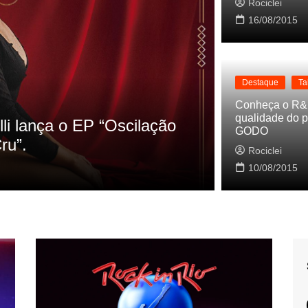
Rociclei
16/08/2015
Destaque
Ta
Destaque
La
Conheça o R&
qualidade do p
s referencias do clipe de
Cynthia Lu
GODO
Baleiro
Rociclei
Rociclei
10/08/2015
2