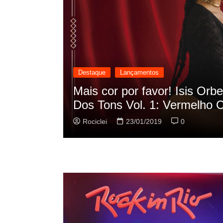
Destaque
Lançamentos
cilação
Rashid vai buscar nos HQs a
sua nova música
Rociclei
22/01/2019
0