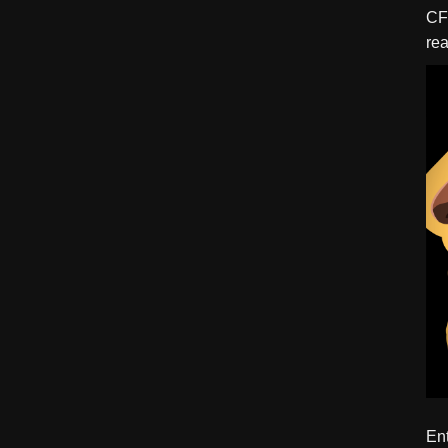
CFBTM 1 – 
rea
ído
Ent