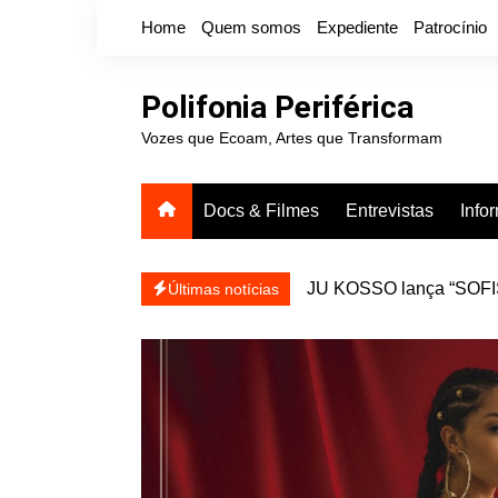
Ir
Home
Quem somos
Expediente
Patrocínio
para
o
conteúdo
Polifonia Periférica
Vozes que Ecoam, Artes que Transformam
Docs & Filmes
Entrevistas
Info
JU KOSSO lança “SOFISA
reapresentar
Projota relança a mixtap
Últimas notícias