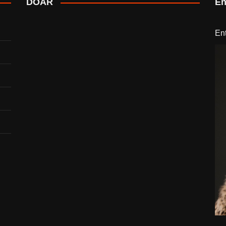
DOAR
En
En