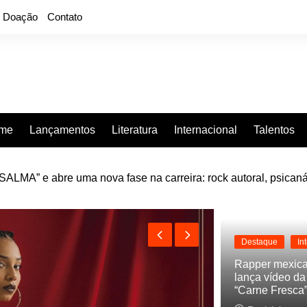
Doação
Contato
rme
Lançamentos
Literatura
Internacional
Talentos
LMA” e abre uma nova fase na carreira: rock autoral, psicaná
e “Projeção”, de 2010, nas plataformas digitais
Destaque
In
Rapper mexic
lança vídeo d
“Carne Fresca