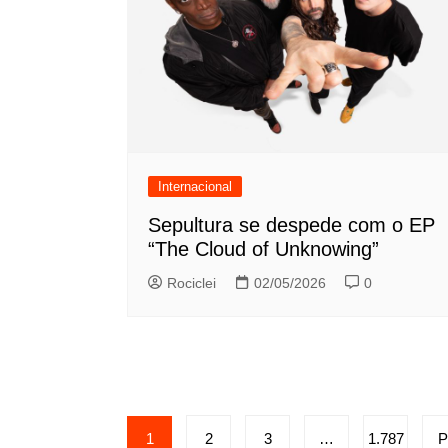
Internacional
Sepultura se despede com o EP
“The Cloud of Unknowing”
Rociclei
02/05/2026
0
Paginação
1
2
3
…
1.787
P